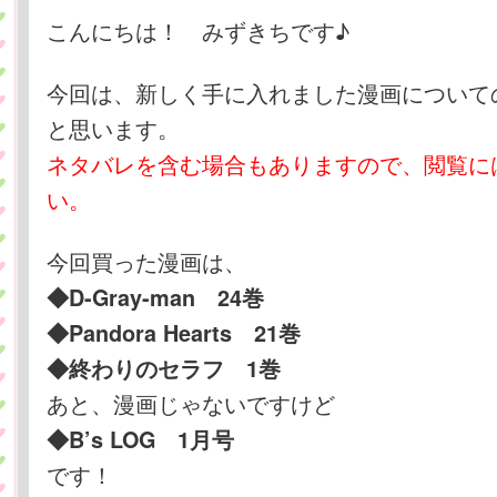
テ
ン
こんにちは！ みずきちです♪
ン
ツ
今回は、新しく手に入れました漫画について
と思います。
ツ
へ
ネタバレを含む場合もありますので、閲覧に
へ
移
い。
移
動
今回買った漫画は、
動
◆D-Gray-man 24巻
◆Pandora Hearts 21巻
◆終わりのセラフ 1巻
あと、漫画じゃないですけど
◆B’s LOG 1月号
です！