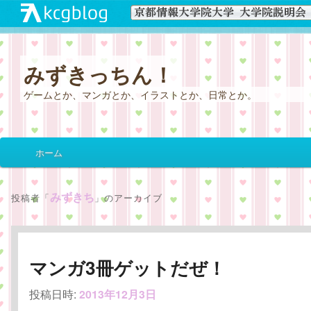
みずきっちん！
ゲームとか、マンガとか、イラストとか、日常とか。
メ
ホーム
メ
サ
イ
ン
イ
ブ
メ
みずきち
投稿者「
」のアーカイブ
ニ
ン
コ
ュ
ー
コ
ン
マンガ3冊ゲットだぜ！
ン
テ
投稿日時:
2013年12月3日