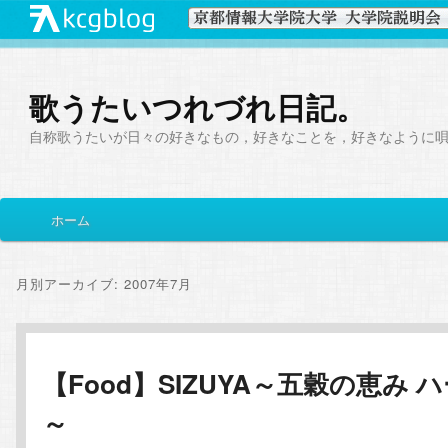
歌うたいつれづれ日記。
自称歌うたいが日々の好きなもの，好きなことを，好きなように
メ
ホーム
メ
サ
イ
ン
イ
ブ
メ
月別アーカイブ:
2007年7月
ニ
ン
コ
ュ
ー
コ
ン
【Food】SIZUYA～五穀の恵み 
～
ン
テ