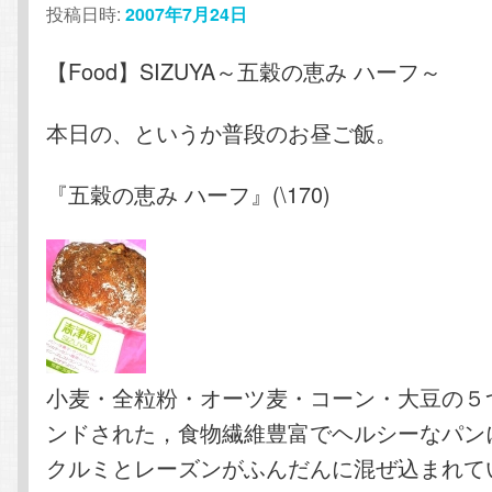
投稿日時:
2007年7月24日
テ
ン
【Food】SIZUYA～五穀の恵み ハーフ～
ン
ツ
本日の、というか普段のお昼ご飯。
ツ
へ
へ
移
『五穀の恵み ハーフ』(\170)
移
動
動
小麦・全粒粉・オーツ麦・コーン・大豆の５
ンドされた，食物繊維豊富でヘルシーなパン
クルミとレーズンがふんだんに混ぜ込まれて