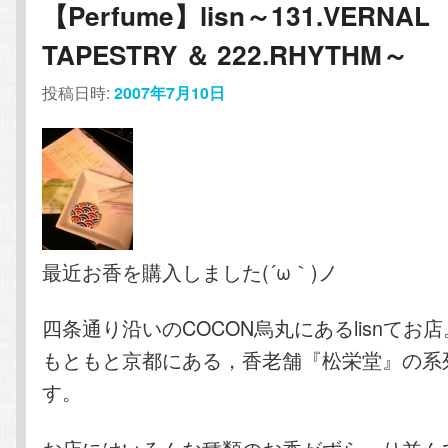
【Perfume】lisn～131.VERNAL
TAPESTRY ＆ 222.RHYTHM～
投稿日時:
2007年7月10日
最近お香を購入しました(´ω｀)ノ
四条通り沿いのCOCON烏丸にあるlisnてお店
もともと京都にある，香老舗『松栄堂』の系
す。