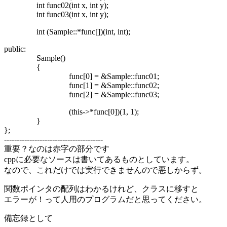
int func02(int x, int y);
int func03(int x, int y);
int (Sample::*func[])(int, int);
public:
Sample()
{
func[0] = &Sample::func01;
func[1] = &Sample::func02;
func[2] = &Sample::func03;
(this->*func[0])(1, 1);
}
};
---------------------------------------
重要？なのは赤字の部分です
cppに必要なソースは書いてあるものとしています。
なので、これだけでは実行できませんので悪しからず。
関数ポインタの配列はわかるけれど、クラスに移すと
エラーが！って人用のプログラムだと思ってください。
備忘録として