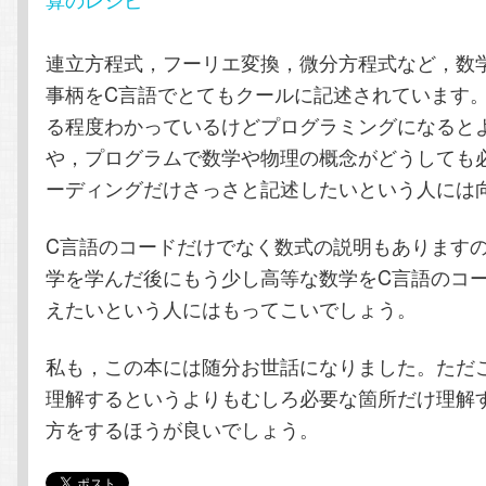
テ
ン
連立方程式，フーリエ変換，微分方程式など，数
ン
ツ
事柄をC言語でとてもクールに記述されています
る程度わかっているけどプログラミングになると
ツ
へ
や，プログラムで数学や物理の概念がどうしても
へ
移
ーディングだけさっさと記述したいという人には
移
動
C言語のコードだけでなく数式の説明もあります
学を学んだ後にもう少し高等な数学をC言語のコ
動
えたいという人にはもってこいでしょう。
私も，この本には随分お世話になりました。ただ
理解するというよりもむしろ必要な箇所だけ理解
方をするほうが良いでしょう。