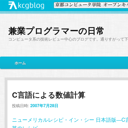
兼業プログラマーの日常
コンピュータ系の技術レビュー中心のブログです。通りすがって
メ
ホーム
メ
サ
イ
ン
イ
ブ
メ
ニ
ン
コ
C言語による数値計算
ュ
ー
投稿日時:
コ
ン
2007年7月28日
ニューメリカルレシピ・イン・シー 日本語版―C
ン
テ
算のレシピ