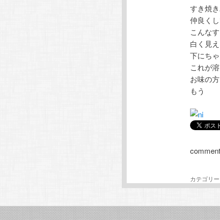
すき焼き
テ
ン
仲良くし
こんなす
ン
ツ
白く見え
下にちゃ
ツ
へ
これが溶
お味の方
へ
移
もう
移
動
動
comment
カテゴリー