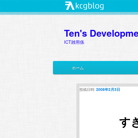
Ten's Developme
ICT雑用係
メ
ホーム
メ
サ
イ
ン
イ
ブ
メ
投稿日時:
2008年2月3日
ニ
ン
コ
ュ
ー
コ
ン
す
ン
テ