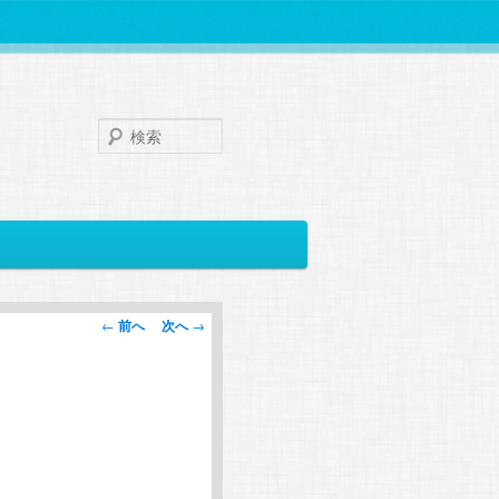
検
索
投
←
前へ
次へ
→
稿
ナ
ビ
ゲ
ー
シ