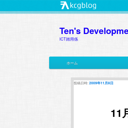
Ten's Developme
ICT雑用係
メ
ホーム
メ
サ
イ
ン
イ
ブ
メ
投稿日時:
2009年11月8日
ニ
ン
コ
ュ
ー
コ
ン
1
ン
テ