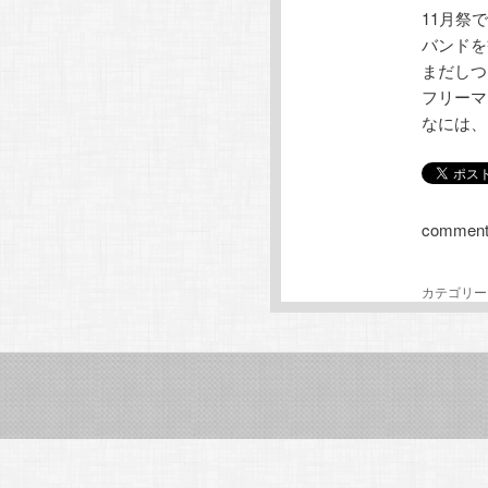
11月祭
テ
ン
バンドを
まだしつ
ン
ツ
フリーマ
なには、
ツ
へ
へ
移
comment
移
動
動
カテゴリー