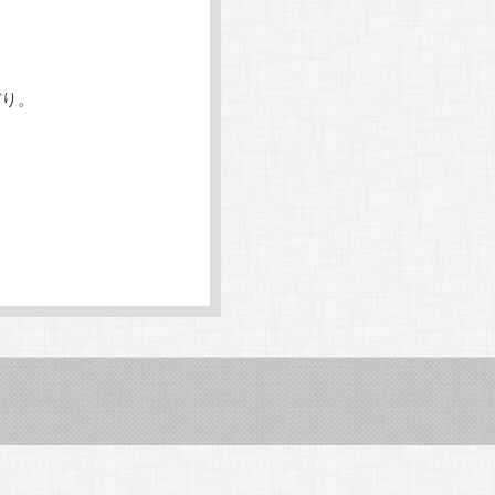
ョ
ン
ぼり。