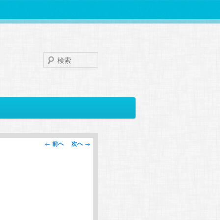
検
索
投
←
前へ
次へ
→
稿
ナ
ビ
ゲ
ー
シ