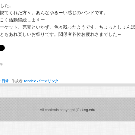
でした。
観てくれた方々。あんなゆるーい感じのバンドです。
こく活動継続しますー
ーケット。完売といかず、色々残ったようです。ちょっとしょん
ともあれ楽しいお祭りです。関係者各位お疲れさまでした～
s
:
日常
作成者:
tendev
パーマリンク
All contents copyright (C)
kcg.edu