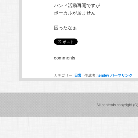
バンド活動再開ですが
テ
ン
ボーカルが居ません
ン
ツ
困ったなぁ
ツ
へ
へ
移
comments
移
動
カテゴリー:
日常
作成者:
tendev
パーマリンク
動
All contents copyright (C