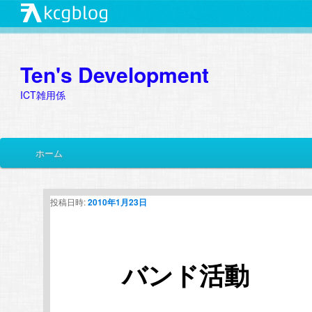
Ten's Development
ICT雑用係
メ
ホーム
メ
サ
イ
ン
イ
ブ
メ
投稿日時:
2010年1月23日
ニ
ン
コ
ュ
ー
コ
ン
バンド活動
ン
テ