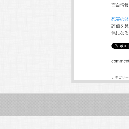
面白情報
テ
ン
死霊の盆
ン
ツ
評価を見
気になる
ツ
へ
へ
移
comment
移
動
動
カテゴリー