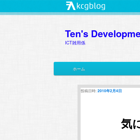
Ten's Developme
ICT雑用係
メ
ホーム
メ
サ
イ
ン
イ
ブ
メ
投稿日時:
2010年2月4日
ニ
ン
コ
ュ
ー
コ
ン
気
ン
テ