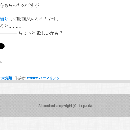
をもらったのですが
踊り
って映画があるそうです。
ると……….
———— ちょっと 欲しいかも!?
s
:
未分類
作成者:
tendev
パーマリンク
All contents copyright (C)
kcg.edu