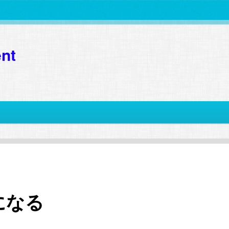
nt
になる