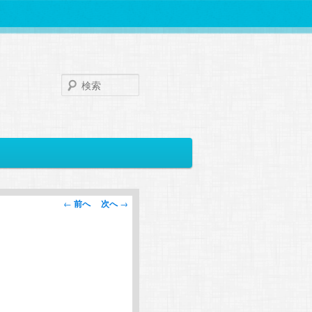
検
索
投
←
前へ
次へ
→
稿
ナ
ビ
ゲ
ー
シ