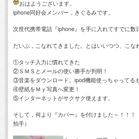
おはようございます。
テ
ン
iphone同好会メンバー，きぐるみです。
ン
ツ
次世代携帯電話『iphone』を手に入れてすでに数
ツ
へ
だいぶ，こなれてきました。とはいいつつ、こな
へ
移
①タッチ入力に慣れてきた
移
動
②ＳＭＳとメールの使い勝手が判明！
③音楽をダウンロード。ipod機能使っちゃってる
動
④壁紙をＭｙ写真へ変更！
⑤インターネットがサクサク使えます。
そして，何より『カバー』を付けました～！！！
拍手）