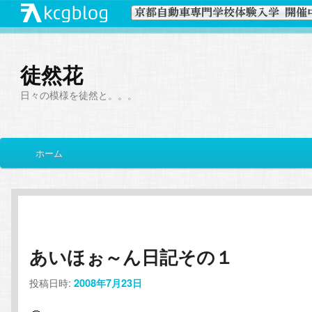
徒然花
日々の模様を徒然と。。。
メ
ホーム
メ
サ
イ
ン
イ
ブ
メ
ニ
ン
コ
ュ
ー
あいほぉ～ん日記その１
コ
ン
投稿日時:
2008年7月23日
ン
テ