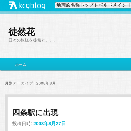
徒然花
日々の模様を徒然と。。。
メ
ホーム
メ
サ
イ
ン
イ
ブ
メ
月別アーカイブ:
2008年8月
ニ
ン
コ
ュ
ー
コ
ン
四条駅に出現
ン
テ
投稿日時:
2008年8月27日