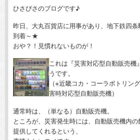
テ
ン
ひさびさのブログです♪
ン
ツ
昨日、大丸百貨店に用事があり、地下鉄四条
到着～★
ツ
へ
おや？！見慣れないものが！
へ
移
これは『災害対応型自動販売機
移
動
うです。
（※近畿コカ・コーラボトリン
動
害時対応型自動販売機）
通常時は、（単なる）自動販売機。
ところが、災害発生時には、自動販売機内の
提供してくれるという、