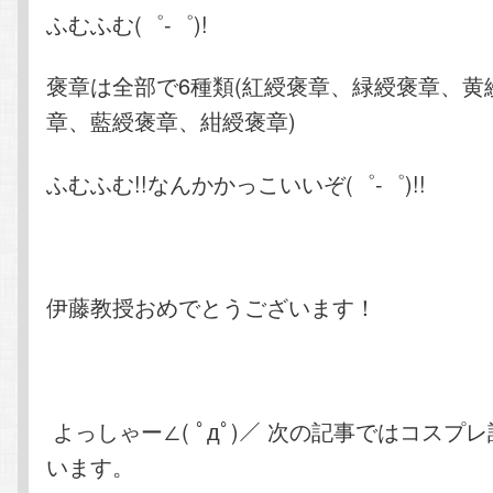
ふむふむ(゜-゜)!
褒章は全部で6種類(紅綬褒章、緑綬褒章、黄
章、藍綬褒章、紺綬褒章)
ふむふむ!!なんかかっこいいぞ(゜-゜)!!
伊藤教授おめでとうございます！
よっしゃー∠( ﾟдﾟ)／ 次の記事ではコスプ
います。