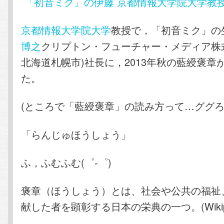
「初音ミク」の伊藤 京都情報大学院大学教
ン
ツ
京都情報大学院大学
教授で，「初音ミク」の
博之
クリプトン・フューチャー・メディア株
ツ
へ
北海道札幌市)社長に，2013年秋の藍綬褒章
へ
移
た。
移
動
(ところで「藍綬褒章」の読み方って…ググろ
動
「らんじゅほうしょう」
ふ，ふむふむ(゜-゜)
褒章（ほうしょう）とは、社会や公共の福祉
献した者を顕彰する日本の栄典の一つ。(Wikipe