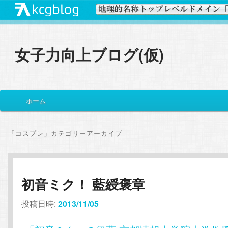
女子力向上ブログ(仮)
メ
ホーム
メ
サ
イ
ン
イ
ブ
メ
「
コスプレ
」カテゴリーアーカイブ
ニ
ン
コ
ュ
ー
コ
ン
初音ミク！ 藍綬褒章
ン
テ
投稿日時:
2013/11/05
テ
ン