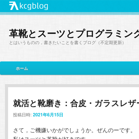
革靴とスーツとプログラミン
とはいうものの，書きたいことを書くブログ（不定期更新）
メ
ホーム
メ
サ
イ
ン
イ
ブ
メ
ニ
ン
コ
就活と靴磨き：合皮・ガラスレザ
ュ
ー
投稿日時:
コ
ン
2021年6月15日
さて，ご機嫌いかがでしょうか。ぜんのーです。
ン
テ
私はスーツと革靴が好きです。