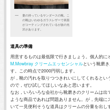
妻の持っているサンダースの靴。こ
の靴はいわゆるガラスレザーで表面
がコーティングされているが故の光
沢があります。
道具の準備
用意するものは最低限で行きましょう。個人的に
M.Mowbray クリームエッセンシャル
という靴磨き
す。この時点で2000円弱します。
が，靴の汚れを取りつつきれいにしてくれるとい
ので，ぜひ試してほしいなあと思います。
なお，いろいろな会社から靴磨きのクリームは出
ような商品であれば問題ありません。が，先端に
いて一見便利そうな道具はクリームの分量を出し