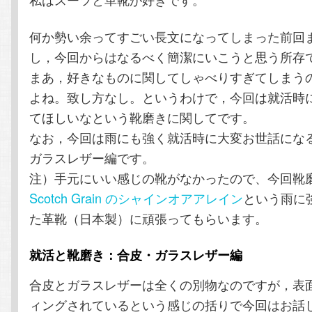
テ
ン
何か勢い余ってすごい長文になってしまった前回
ン
ツ
し，今回からはなるべく簡潔にいこうと思う所存
まあ，好きなものに関してしゃべりすぎてしまう
ツ
へ
よね。致し方なし。というわけで，今回は就活時
てほしいなという靴磨きに関してです。
へ
移
なお，今回は雨にも強く就活時に大変お世話にな
移
動
ガラスレザー編です。
注）手元にいい感じの靴がなかったので、今回靴
動
Scotch Grain のシャインオアアレイン
という雨に
た革靴（日本製）に頑張ってもらいます。
就活と靴磨き：合皮・ガラスレザー編
合皮とガラスレザーは全くの別物なのですが，表
ィングされているという感じの括りで今回はお話