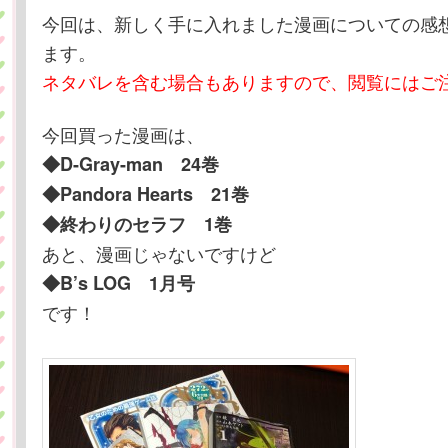
テ
ン
今回は、新しく手に入れました漫画についての感
ます。
ン
ツ
ネタバレを含む場合もありますので、閲覧にはご
ツ
へ
今回買った漫画は、
◆D-Gray-man 24巻
へ
移
◆Pandora Hearts 21巻
移
動
◆終わりのセラフ 1巻
あと、漫画じゃないですけど
動
◆B’s LOG 1月号
です！