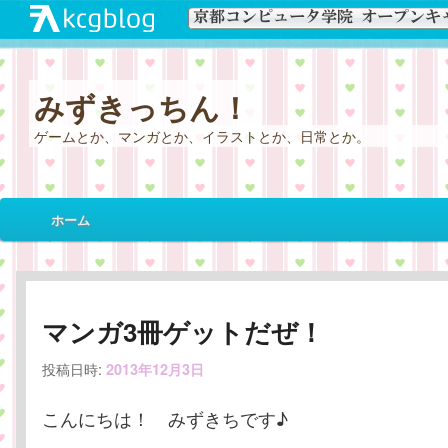
みずきっちん！
ゲームとか、マンガとか、イラストとか、日常とか。
メ
ホーム
メ
サ
イ
ン
イ
ブ
メ
ニ
ン
コ
マンガ3冊ゲットだぜ！
ュ
ー
投稿日時:
コ
ン
2013年12月3日
こんにちは！ みずきちです♪
ン
テ