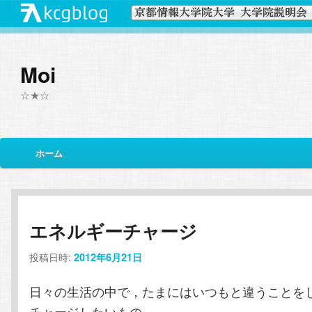
Moi
☆★☆
メ
ホーム
メ
サ
イ
ン
イ
ブ
メ
ニ
ン
コ
エネルギーチャージ
ュ
ー
投稿日時:
コ
ン
2012年6月21日
日々の生活の中で，たまにはいつもと違うことを
ン
テ
チャージしたいもの。