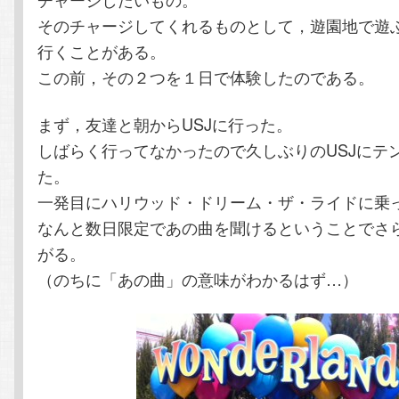
テ
ン
そのチャージしてくれるものとして，遊園地で遊
行くことがある。
ン
ツ
この前，その２つを１日で体験したのである。
ツ
へ
まず，友達と朝からUSJに行った。
しばらく行ってなかったので久しぶりのUSJにテ
へ
移
た。
移
動
一発目にハリウッド・ドリーム・ザ・ライドに乗
なんと数日限定であの曲を聞けるということでさ
動
がる。
（のちに「あの曲」の意味がわかるはず…）