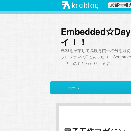
Embedded☆
イ！！
KCGを卒業して高度専門士称号を取得
プログラマのCであったり，Computer Sc
工学）のＣだったりします。
メ
ホーム
メ
サ
イ
ン
イ
ブ
メ
ニ
ン
コ
ュ
ー