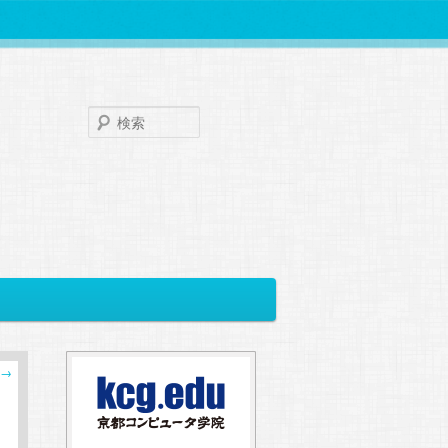
検
索
→