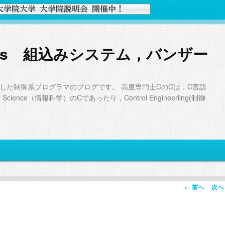
Days 組込みシステム，バンザー
した制御系プログラマのブログです。 高度専門士CのCは，C言語
ience（情報科学）のCであったり，Control Engineerling(制御
投
←
前へ
次へ
稿
ナ
ビ