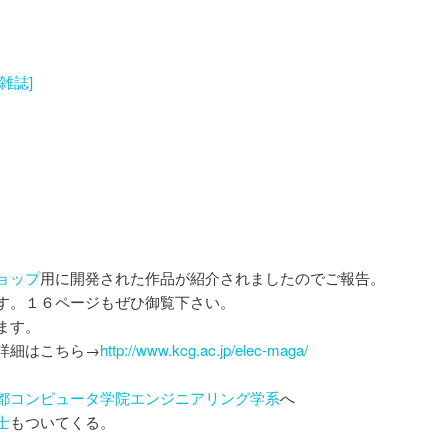
ゲ
ー
シ
[雑誌]
ョ
ン
ョップ
用に開発された作品が紹介されましたのでご報告。
す。１６ページもぜひ御覧下さい。
ます。
詳細はこちら→
http://www.kcg.ac.jp/elec-maga/
都コンピュータ学院エンジニアリング学系
へ
士
もついてくる。