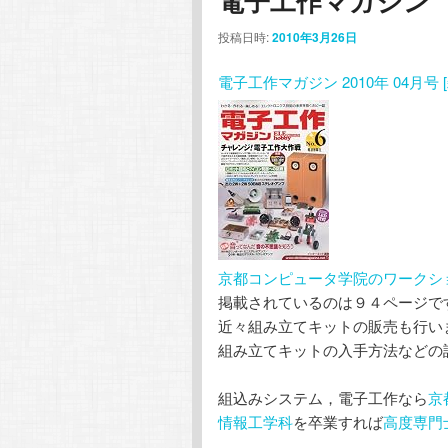
電子工作マガジン
コ
ン
投稿日時:
2010年3月26日
ン
テ
電子工作マガジン 2010年 04月号 
テ
ン
ン
ツ
ツ
へ
へ
移
京都コンピュータ学院のワークシ
移
動
掲載されているのは９４ページで
近々組み立てキットの販売も行い
動
組み立てキットの入手方法などの
組込みシステム，電子工作なら
京
情報工学科
を卒業すれば
高度専門