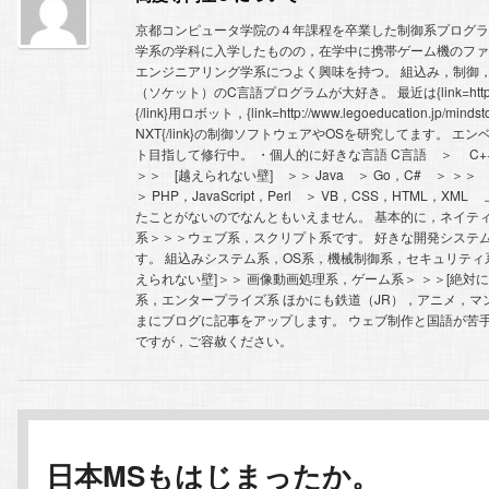
ー
コ
ン
京都コンピュータ学院の４年課程を卒業した制御系プログラ
学系の学科に入学したものの，在学中に携帯ゲーム機のフ
エンジニアリング学系につよく興味を持つ。 組込み，制御
ン
テ
（ソケット）のC言語プログラムが大好き。 最近は{link=http://w
{/link}用ロボット，{link=http://www.legoeducation.jp/
テ
ン
NXT{/link}の制御ソフトウェアやOSを研究してます。 
ト目指して修行中。 ・個人的に好きな言語 C言語 ＞ C+
＞＞ [越えられない壁] ＞＞ Java ＞ Go，C# ＞ ＞
ン
ツ
＞ PHP，JavaScript，Perl ＞ VB，CSS，HTML，
たことがないのでなんともいえません。 基本的に，ネイテ
系＞＞＞ウェブ系，スクリプト系です。 好きな開発システ
ツ
へ
す。 組込みシステム系，OS系，機械制御系，セキュリティ
えられない壁]＞＞ 画像動画処理系，ゲーム系＞ ＞＞[絶対に
へ
移
系，エンタープライズ系 ほかにも鉄道（JR），アニメ，マ
まにブログに記事をアップします。 ウェブ制作と国語が苦
ですが，ご容赦ください。
移
動
動
日本MSもはじまったか。