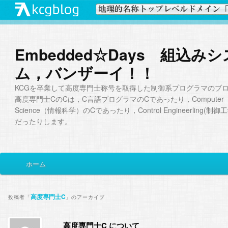
Embedded☆Days 組込み
ム，バンザーイ！！
KCGを卒業して高度専門士称号を取得した制御系プログラマのブ
高度専門士CのCは，C言語プログラマのCであったり，Computer
Science（情報科学）のCであったり，Control Engineerling(制
だったりします。
メ
ホーム
メ
サ
イ
ン
イ
ブ
メ
高度専門士C
投稿者「
」のアーカイブ
ニ
ン
コ
ュ
高度専門士C について