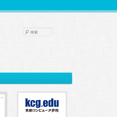
検
索
→