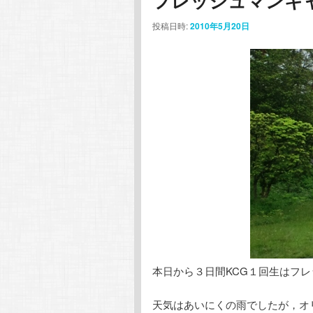
フレッシュマンキ
コ
ン
投稿日時:
2010年5月20日
ン
テ
テ
ン
ン
ツ
ツ
へ
へ
移
移
動
動
本日から３日間KCG１回生はフ
天気はあいにくの雨でしたが，オ