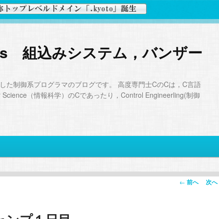
Days 組込みシステム，バンザー
した制御系プログラマのブログです。 高度専門士CのCは，C言語
ience（情報科学）のCであったり，Control Engineerling(制御
投
←
前へ
次へ
稿
ナ
ビ