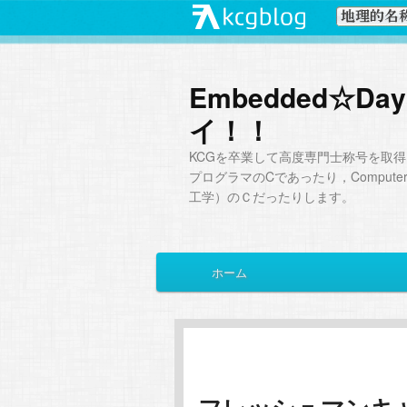
Embedded☆
イ！！
KCGを卒業して高度専門士称号を取得
プログラマのCであったり，Computer Sc
工学）のＣだったりします。
メ
ホーム
メ
サ
イ
ン
イ
ブ
メ
ニ
ン
コ
ュ
ー