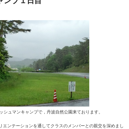
ャンプ１日目
ゲ
ー
シ
ョ
ン
レッシュマンキャンプで，丹波自然公園来ております。
リエンテーションを通してクラスのメンバーとの親交を深めまし