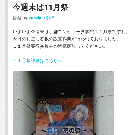
ー
今週末は11月祭
コ
ン
投稿日時:
2010年11月2日
ン
テ
いよいよ今週末は京都コンピュータ学院１１月祭ですね。
テ
ン
今日のお昼に看板の設置作業が行われておりました。
１１月祭実行委員会の皆様頑張ってください。
ン
ツ
１１月祭詳細はこちらへ
ツ
へ
へ
移
移
動
動