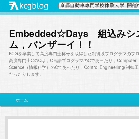
Embedded☆Days 組込み
ム，バンザーイ！！
KCGを卒業して高度専門士称号を取得した制御系プログラマのブ
高度専門士CのCは，C言語プログラマのCであったり，Computer
Science（情報科学）のCであったり，Control Engineerling(制
だったりします。
メ
ホーム
メ
サ
イ
ン
イ
ブ
メ
ニ
ン
コ
ュ