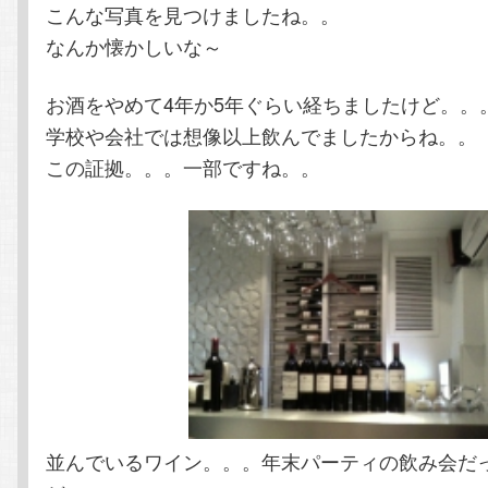
こんな写真を見つけましたね。。
なんか懐かしいな～
ン
ツ
お酒をやめて4年か5年ぐらい経ちましたけど。。
ツ
へ
学校や会社では想像以上飲んでましたからね。。
へ
移
この証拠。。。一部ですね。。
移
動
動
並んでいるワイン。。。年末パーティの飲み会だ