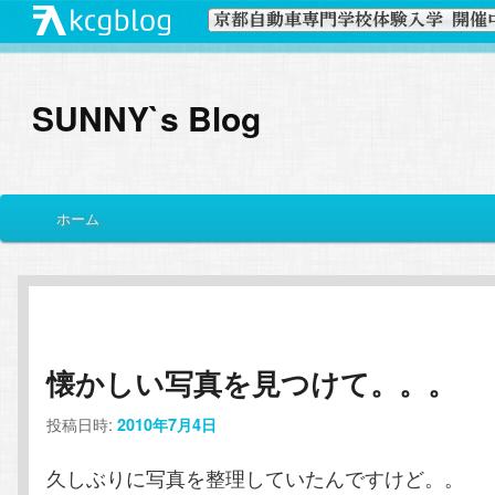
SUNNY`s Blog
メ
ホーム
メ
サ
イ
ン
イ
ブ
メ
ニ
ン
コ
ュ
ー
懐かしい写真を見つけて。。。
コ
ン
投稿日時:
2010年7月4日
ン
テ
久しぶりに写真を整理していたんですけど。。
テ
ン