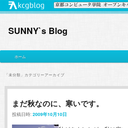
SUNNY`s Blog
メ
ホーム
メ
サ
イ
ン
イ
ブ
メ
「
未分類
」カテゴリーアーカイブ
ニ
ン
コ
ュ
ー
コ
ン
まだ秋なのに、寒いです。
ン
テ
投稿日時:
2009年10月10日
テ
ン