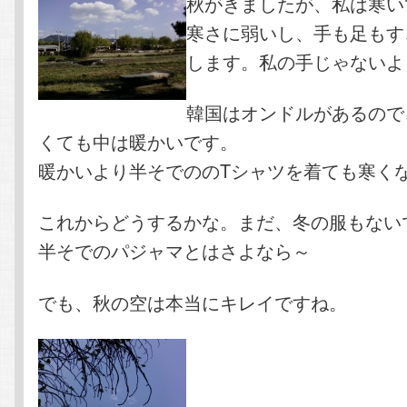
秋がきましたが、私は寒い
寒さに弱いし、手も足もす
ン
ツ
します。私の手じゃないよ
ツ
へ
韓国はオンドルがあるので
へ
移
くても中は暖かいです。
暖かいより半そでののTシャツを着ても寒く
移
動
これからどうするかな。まだ、冬の服もない
動
半そでのパジャマとはさよなら～
でも、秋の空は本当にキレイですね。