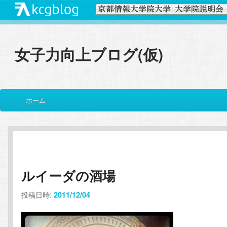
女子力向上ブログ(仮)
メ
ホーム
メ
サ
イ
ン
イ
ブ
メ
ニ
ン
コ
ュ
ー
ルイーダの酒場
コ
ン
投稿日時:
2011/12/04
ン
テ
テ
ン