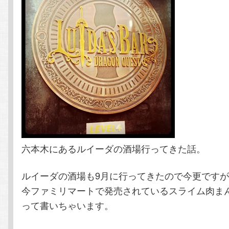
ン
ツ
ツ
へ
へ
移
移
動
動
六本木にあるルイーダの酒場行ってきた話。
ルイーダの酒場も9月に行ってきたので今更です
今ファミリマートで発売されているスライム肉ま
って書いちゃいます。