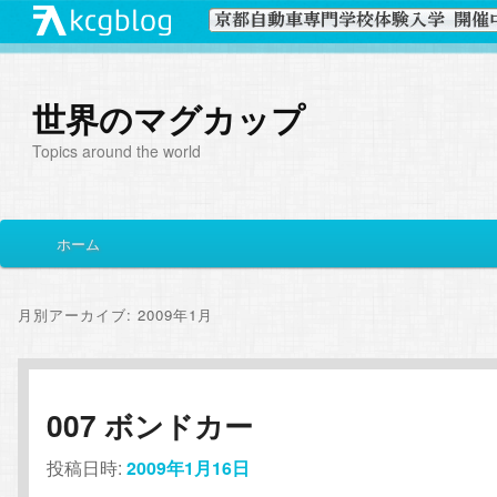
世界のマグカップ
Topics around the world
メ
ホーム
メ
サ
イ
ン
イ
ブ
メ
月別アーカイブ:
2009年1月
ニ
ン
コ
ュ
ー
コ
ン
007 ボンドカー
ン
テ
投稿日時:
2009年1月16日