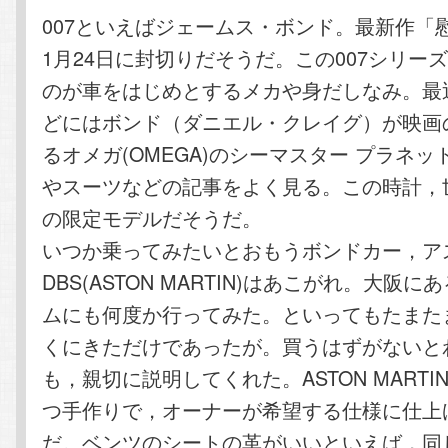
テ
ン
007といえばジェームス・ボンド。最新作「
1月24日に封切りだそうだ。この007シリー
ン
ツ
のが車をはじめとするメカや身だしなみ。最
どにはボンド（ダニエル・クレイグ）が映画
ツ
へ
るオメガ(OMEGA)のシーマスター プラネ
へ
移
やスーツなどの記事をよく見る。この時計，世
の限定モデルだそうだ。
移
動
いつか乗ってみたいとおもうボンドカー，ア
動
DBS(ASTON MARTIN)はあこがれ。大阪
ムにも何度か行ってみた。といってもたまた
くにきただけであったが。買うはずがないと
も，親切に説明してくれた。ASTON MART
つ手作りで，オーナーが希望する仕様に仕上
だ。ベンツのシートの革がいいといえば，同