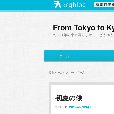
From Tokyo to K
約２０年の東京暮らしから，どうゆう
メ
ホーム
メ
サ
イ
ン
イ
ブ
メ
月別アーカイブ:
2012年6月
ニ
ン
コ
ュ
ー
コ
ン
初夏の候
ン
テ
投稿日時:
2012年6月26日