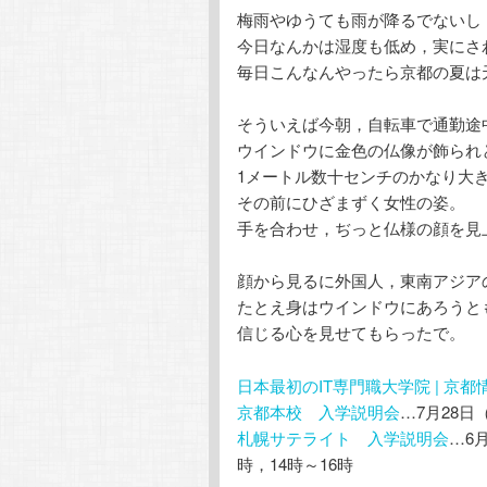
梅雨やゆうても雨が降るでないし
テ
ン
今日なんかは湿度も低め，実にさ
毎日こんなんやったら京都の夏は
ン
ツ
そういえば今朝，自転車で通勤途
ツ
へ
ウインドウに金色の仏像が飾られ
1メートル数十センチのかなり大
へ
移
その前にひざまずく女性の姿。
手を合わせ，ぢっと仏様の顔を見
移
動
顔から見るに外国人，東南アジア
動
たとえ身はウインドウにあろうと
信じる心を見せてもらったで。
日本最初のIT専門職大学院 | 京
京都本校 入学説明会
…7月28日
札幌サテライト 入学説明会
…6
時，14時～16時