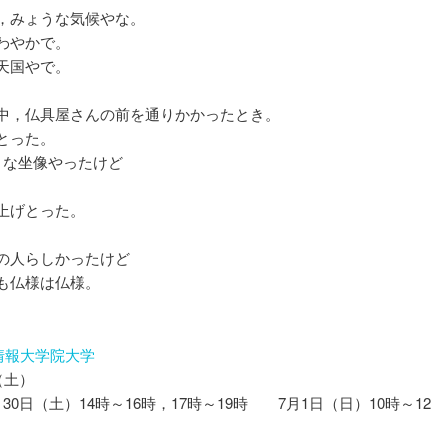
，みょうな気候やな。
わやかで。
天国やで。
中，仏具屋さんの前を通りかかったとき。
とった。
きな坐像やったけど
上げとった。
の人らしかったけど
も仏様は仏様。
都情報大学院大学
（土）
月30日（土）14時～16時，17時～19時 7月1日（日）10時～12