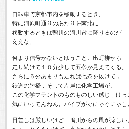
テ
ン
自転車で京都市内を移動するとき。
特に河原町通りのあたりを南北に
ン
ツ
移動するときは鴨川の河川敷に降りるのが
ええな。
ツ
へ
へ
移
何より信号がないとゆうこと。出町柳から
走り続けて１０分少しで五条が見えてくる。
移
動
さらに５分あまりも走れば七条を抜けて，
動
鉄道の陸橋，そして左岸に化学工場が。
この化学プラントのものものしい感じ，けっ
気にいってんねん。パイプがぐにゃぐにゃし
日差しは厳しいけど，鴨川からの風が涼しい
ちょっとくさいけど。水がつやつやしとるし