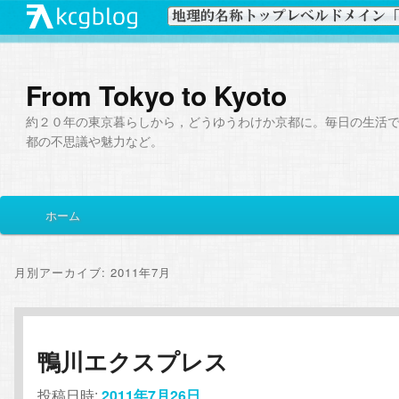
From Tokyo to Kyoto
約２０年の東京暮らしから，どうゆうわけか京都に。毎日の生活
都の不思議や魅力など。
メ
ホーム
メ
サ
イ
ン
イ
ブ
メ
月別アーカイブ:
2011年7月
ニ
ン
コ
ュ
ー
コ
ン
鴨川エクスプレス
ン
テ
投稿日時:
2011年7月26日