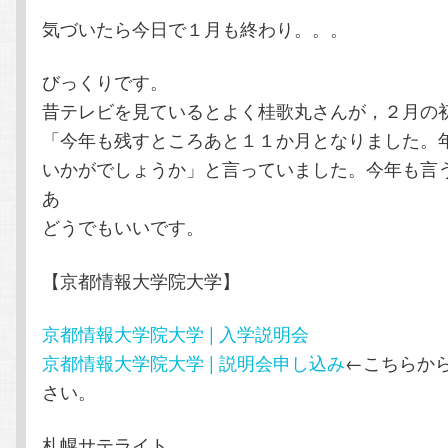
気づいたら今日で１月も終わり。。。
テ
ン
びっくりです。
ン
ツ
昔テレビを見ているとよく桂歌丸さんが，２月の
「今年も残すところあと１１か月となりました。
ツ
へ
いかがでしょうか」と言っていました。今年も言
へ
移
あ
どうでもいいです。
移
動
【京都情報大学院大学】
動
京都情報大学院大学 | 入学説明会
京都情報大学院大学 | 説明会申し込み
←こちらか
さい。
札幌サテライト