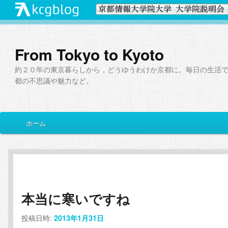
From Tokyo to Kyoto
約２０年の東京暮らしから，どうゆうわけか京都に。毎日の生活
都の不思議や魅力など。
メ
ホーム
メ
サ
イ
ン
イ
ブ
メ
ニ
ン
コ
ュ
ー
本当に寒いですね
コ
ン
投稿日時:
2013年1月31日
ン
テ