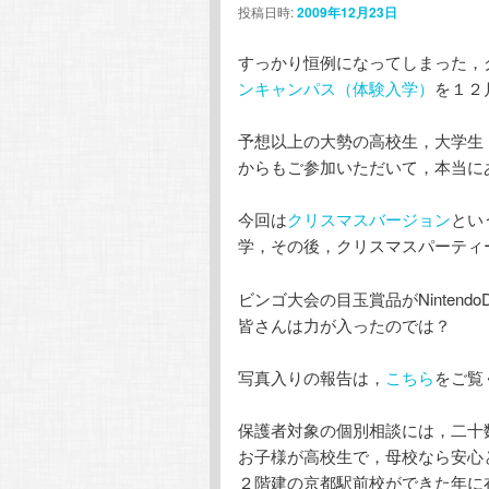
投稿日時:
2009年12月23日
テ
ン
すっかり恒例になってしまった，
ン
ツ
ンキャンパス（体験入学）
を１２
ツ
へ
予想以上の大勢の高校生，大学生
からもご参加いただいて，本当に
へ
移
今回は
クリスマスバージョン
とい
移
動
学，その後，クリスマスパーティ
動
ビンゴ大会の目玉賞品がNinten
皆さんは力が入ったのでは？
写真入りの報告は，
こちら
をご覧
保護者対象の個別相談には，二十
お子様が高校生で，母校なら安心
２階建の京都駅前校ができた年に