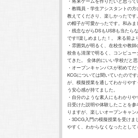
・将来ゲームを作りたいと思って
・教職員・学生アシスタントの方
教えてくださり、楽しかったです
の帽子が可愛かったです。和みま
・残念ながらDSもUSBも当た
です!!楽しめました！。 来る前
・雰囲気が明るく、在校生や教師
校舎も清潔で明るく、コンピュー
てきた。 全体的にいい学校だと
・オープンキャンパスが初めてだ
KCGについては聞いていたので
が、模擬授業を通してわかりやす
う安心感が持てました。
・自分のような素人にもわかりや
日受けた説明や体験したことを参
りますが、楽しいオープンキャン
・3DCG入門の模擬授業を受け
やすく、わからなくなったとして