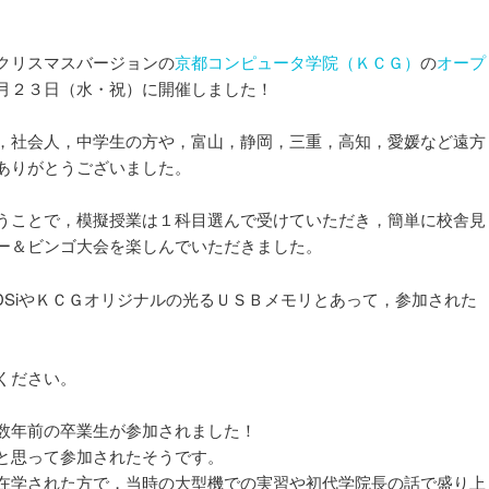
クリスマスバージョンの
京都コンピュータ学院（ＫＣＧ）
の
オープ
月２３日（水・祝）に開催しました！
，社会人，中学生の方や，富山，静岡，三重，高知，愛媛など遠方
ありがとうございました。
うことで，模擬授業は１科目選んで受けていただき，簡単に校舎見
ー＆ビンゴ大会を楽しんでいただきました。
doDSiやＫＣＧオリジナルの光るＵＳＢメモリとあって，参加された
ください。
数年前の卒業生が参加されました！
と思って参加されたそうです。
在学された方で，当時の大型機での実習や初代学院長の話で盛り上