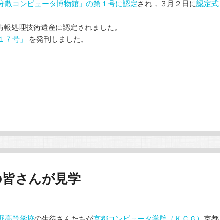
分散コンピュータ博物館」の第１号に認定
され，３月２日に
認定式
00は，情報処理技術遺産に認定されました。
１７号」
を発刊しました。
の皆さんが見学
野高等学校
の生徒さんたちが
京都コンピュータ学院（ＫＣＧ）
京都