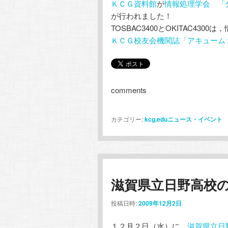
ＫＣＧ資料館
が
情報処理学会
「
が行われました！
TOSBAC3400とOKITAC43
ＫＣＧ校友会機関誌「アキューム
comments
カテゴリー:
kcg.eduニュース・イベント
滋賀県立日野高校
投稿日時:
2009年12月2日
１２月２日（水）に，
滋賀県立日