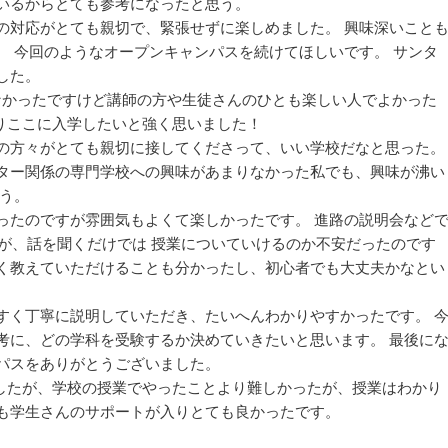
いるからとても参考になったと思う。
の対応がとても親切で、緊張せずに楽しめました。 興味深いこと
。 今回のようなオープンキャンパスを続けてほしいです。 サンタ
した。
らなかったですけど講師の方や生徒さんのひとも楽しい人でよかった
よりここに入学したいと強く思いました！
の方々がとても親切に接してくださって、いい学校だなと思った。
ター関係の専門学校への興味があまりなかった私でも、興味が沸い
思う。
ったのですが雰囲気もよくて楽しかったです。 進路の説明会など
すが、話を聞くだけでは 授業についていけるのか不安だったのです
く教えていただけることも分かったし、初心者でも大丈夫かなとい
すく丁寧に説明していただき、たいへんわかりやすかったです。 
考に、どの学科を受験するか決めていきたいと思います。 最後に
パスをありがとうございました。
ましたが、学校の授業でやったことより難しかったが、授業はわかり
も学生さんのサポートが入りとても良かったです。