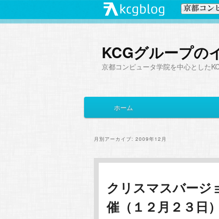
KCGグループの
京都コンピュータ学院を中心としたK
メ
ホーム
メ
サ
イ
ン
イ
ブ
メ
月別アーカイブ:
2009年12月
ニ
ン
コ
ュ
ー
コ
ン
クリスマスバージ
催（１２月２３日
ン
テ