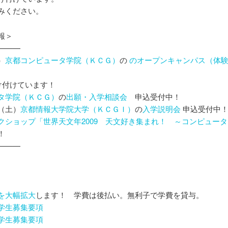
みください。
報＞
———
）
京都コンピュータ学院（ＫＣＧ）
の
のオープンキャンパス（体
け付けています！
タ学院（ＫＣＧ）
の
出願・入学相談会
申込受付中！
（土）
京都情報大学院大学（ＫＣＧＩ）
の
入学説明会
申込受付中
クショップ「世界天文年2009 天文好き集まれ！ ～コンピュータ
！
———
を大幅拡大
します！ 学費は後払い。無利子で学費を貸与。
学生募集要項
学生募集要項