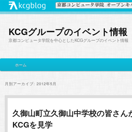
KCGグループのイベント情報
京都コンピュータ学院を中心としたKCGグループのイベント情報
メ
ホーム
メ
サ
イ
ン
イ
ブ
メ
月別アーカイブ:
2012年5月
ニ
ン
コ
ュ
ー
コ
ン
久御山町立久御山中学校の皆さん
KCGを見学
ン
テ