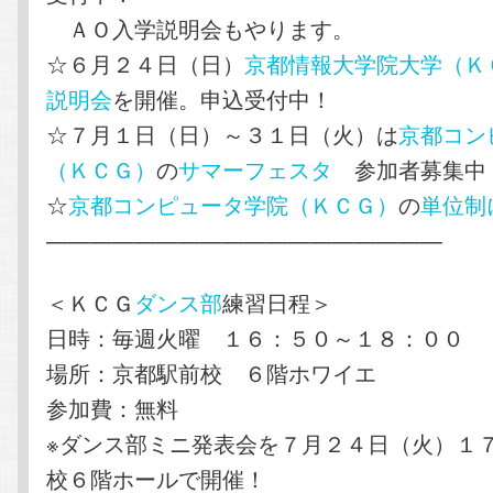
ＡＯ入学説明会もやります。
☆６月２４日（日）
京都情報大学院大学（Ｋ
説明会
を開催。申込受付中！
☆７月１日（日）～３１日（火）は
京都コン
（ＫＣＧ）
の
サマーフェスタ
参加者募集中
☆
京都コンピュータ学院（ＫＣＧ）
の
単位制
——————————————————
＜ＫＣＧ
ダンス部
練習日程＞
日時：毎週火曜 １６：５０～１８：００
場所：京都駅前校 ６階ホワイエ
参加費：無料
※ダンス部ミニ発表会を７月２４日（火）１
校６階ホールで開催！