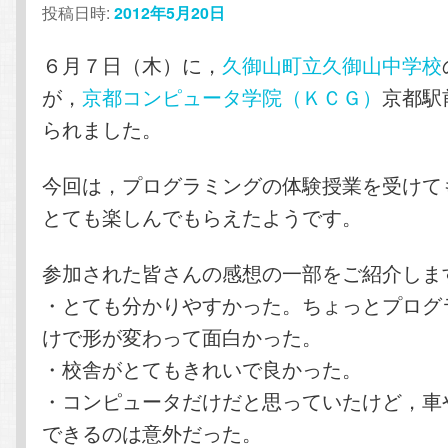
投稿日時:
2012年5月20日
テ
ン
６月７日（木）に，
久御山町立久御山中学校
ン
ツ
が，
京都コンピュータ学院（ＫＣＧ）
京都駅
ツ
へ
られました。
へ
移
今回は，プログラミングの体験授業を受けて
とても楽しんでもらえたようです。
移
動
動
参加された皆さんの感想の一部をご紹介しま
・とても分かりやすかった。ちょっとプログ
けで形が変わって面白かった。
・校舎がとてもきれいで良かった。
・コンピュータだけだと思っていたけど，車
できるのは意外だった。