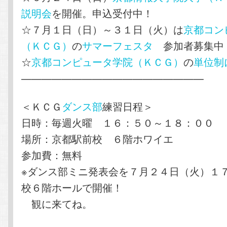
説明会
を開催。申込受付中！
☆７月１日（日）～３１日（火）は
京都コン
（ＫＣＧ）
の
サマーフェスタ
参加者募集中
☆
京都コンピュータ学院（ＫＣＧ）
の
単位制
——————————————————
＜ＫＣＧ
ダンス部
練習日程＞
日時：毎週火曜 １６：５０～１８：００
場所：京都駅前校 ６階ホワイエ
参加費：無料
※ダンス部ミニ発表会を７月２４日（火）１
校６階ホールで開催！
観に来てね。