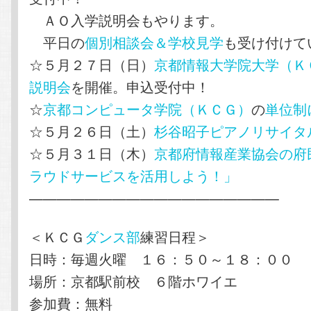
ＡＯ入学説明会もやります。
平日の
個別相談会＆学校見学
も受け付けて
☆５月２７日（日）
京都情報大学院大学（Ｋ
説明会
を開催。申込受付中！
☆
京都コンピュータ学院（ＫＣＧ）
の
単位制
☆５月２６日（土）
杉谷昭子ピアノリサイタ
☆５月３１日（木）
京都府情報産業協会の府
ラウドサービスを活用しよう！」
——————————————————
＜ＫＣＧ
ダンス部
練習日程＞
日時：毎週火曜 １６：５０～１８：００
場所：京都駅前校 ６階ホワイエ
参加費：無料