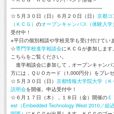
——————————————————
☆５月３０日（日）６月２０日（日）
京都コ
（ＫＣＧ）
の
オープンキャンパス（体験入学
受付中！
※平日の個別相談や学校見学も受け付けてい
☆
専門学校進学相談会
にＫＣＧが参加します
こちらをご覧ください。
進学相談会に参加して，オープンキャンパ
方には，ＱＵＯカード（1,000円分）をプレ
☆５月３０日（日）
京都情報大学院大学（Ｋ
説明会
を開催。申込受付中！
☆６月１７日（木），１８日（金）開催の
Ｅ
est（Embedded Technology West 201
関西）
にＫＣＧが出展します。ＫＣＧのブー