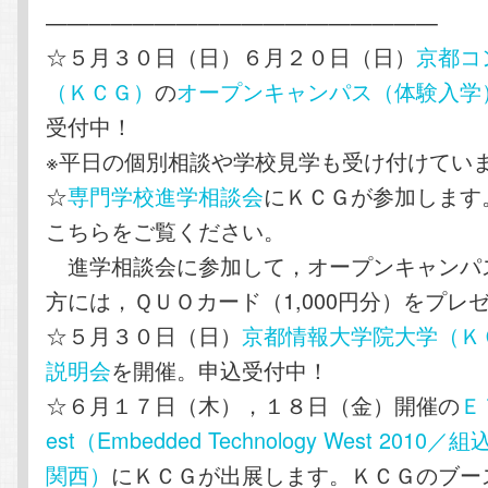
——————————————————
☆５月３０日（日）６月２０日（日）
京都コ
（ＫＣＧ）
の
オープンキャンパス（体験入学
受付中！
※平日の個別相談や学校見学も受け付けてい
☆
専門学校進学相談会
にＫＣＧが参加します
こちらをご覧ください。
進学相談会に参加して，オープンキャンパ
方には，ＱＵＯカード（1,000円分）をプレ
☆５月３０日（日）
京都情報大学院大学（Ｋ
説明会
を開催。申込受付中！
☆６月１７日（木），１８日（金）開催の
Ｅ
est（Embedded Technology West 201
関西）
にＫＣＧが出展します。ＫＣＧのブー