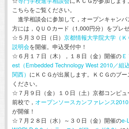
☆
専門学校進学相談会
にＫＣＧが参加します
こちらをご覧ください。
進学相談会に参加して，オープンキャンパ
方には，ＱＵＯカード（1,000円分）をプレ
☆５月３０日（日）
京都情報大学院大学（Ｋ
説明会
を開催。申込受付中！
☆６月１７日（木），１８日（金）開催の
Ｅ
est（Embedded Technology West 201
関西）
にＫＣＧが出展します。ＫＣＧのブー
ください。
☆７月９日（金）１０日（土）京都コンピュ
前校で，
オープンソースカンファレンス2010 Ka
が開催！
☆７月２８日（水）～３０日（金）開催の
e-