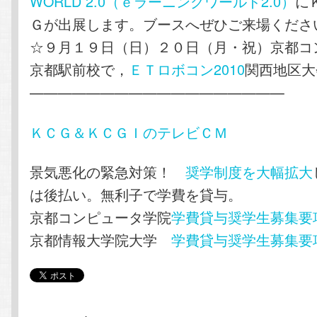
WORLD 2.0（ｅラーニングワールド2.0）
に
Ｇが出展します。ブースへぜひご来場くださ
☆９月１９日（日）２０日（月・祝）京都コ
京都駅前校で，
ＥＴロボコン2010
関西地区大
——————————————————
ＫＣＧ＆ＫＣＧＩのテレビＣＭ
景気悪化の緊急対策！
奨学制度を大幅拡大
は後払い。無利子で学費を貸与。
京都コンピュータ学院
学費貸与奨学生募集要
京都情報大学院大学
学費貸与奨学生募集要