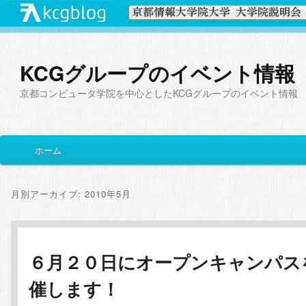
KCGグループのイベント情報
京都コンピュータ学院を中心としたKCGグループのイベント情報
メ
ホーム
メ
サ
イ
ン
イ
ブ
メ
月別アーカイブ:
2010年5月
ニ
ン
コ
ュ
ー
コ
ン
６月２０日にオープンキャンパス
催します！
ン
テ