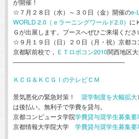
が開催！
☆７月２８日（水）～３０日（金）開催の
e-
WORLD 2.0（ｅラーニングワールド2.0）
に
Ｇが出展します。ブースへぜひご来場くださ
☆９月１９日（日）２０日（月・祝）京都コ
京都駅前校で，
ＥＴロボコン2010
関西地区大
——————————————————
ＫＣＧ＆ＫＣＧＩのテレビＣＭ
景気悪化の緊急対策！
奨学制度を大幅拡大
は後払い。無利子で学費を貸与。
京都コンピュータ学院
学費貸与奨学生募集要
京都情報大学院大学
学費貸与奨学生募集要