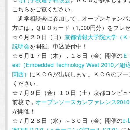
こちらをご覧ください。
進学相談会に参加して，オープンキャンパ
方には，ＱＵＯカード（1,000円分）をプレ
☆６月２０日（日）
京都情報大学院大学（Ｋ
説明会
を開催。申込受付中！
☆６月１７日（木），１８日（金）開催の
Ｅ
est（Embedded Technology West 201
関西）
にＫＣＧが出展します。ＫＣＧのブー
ください。
☆７月９日（金）１０日（土）京都コンピュ
前校で，
オープンソースカンファレンス2010 Ka
が開催！
☆７月２８日（水）～３０日（金）開催の
e-
WORLD 2.0（ｅラーニングワールド2.0）
に