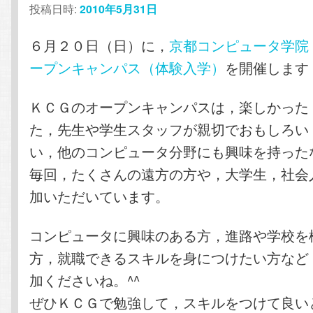
投稿日時:
2010年5月31日
テ
ン
６月２０日（日）に，
京都コンピュータ学院
ン
ツ
ープンキャンパス（体験入学）
を開催します
ツ
へ
ＫＣＧのオープンキャンパスは，楽しかった
へ
移
た，先生や学生スタッフが親切でおもしろい
い，他のコンピュータ分野にも興味を持った
移
動
毎回，たくさんの遠方の方や，大学生，社会
動
加いただいています。
コンピュータに興味のある方，進路や学校を
方，就職できるスキルを身につけたい方など
加くださいね。^^
ぜひＫＣＧで勉強して，スキルをつけて良い