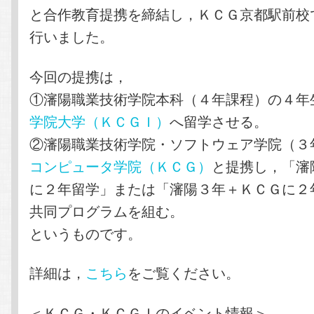
と合作教育提携を締結し，ＫＣＧ京都駅前校
行いました。
今回の提携は，
①瀋陽職業技術学院本科（４年課程）の４年
学院大学（ＫＣＧＩ）
へ留学させる。
②瀋陽職業技術学院・ソフトウェア学院（３
コンピュータ学院（ＫＣＧ）
と提携し，「瀋
に２年留学」または「瀋陽３年＋ＫＣＧに２
共同プログラムを組む。
というものです。
詳細は，
こちら
をご覧ください。
＜ＫＣＧ・ＫＣＧＩのイベント情報＞