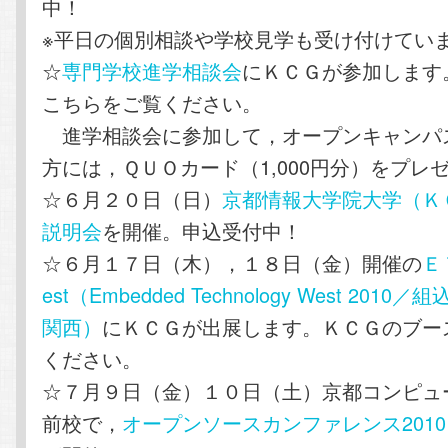
中！
※平日の個別相談や学校見学も受け付けてい
☆
専門学校進学相談会
にＫＣＧが参加します
こちらをご覧ください。
進学相談会に参加して，オープンキャンパ
方には，ＱＵＯカード（1,000円分）をプレ
☆６月２０日（日）
京都情報大学院大学（Ｋ
説明会
を開催。申込受付中！
☆６月１７日（木），１８日（金）開催の
Ｅ
est（Embedded Technology West 201
関西）
にＫＣＧが出展します。ＫＣＧのブー
ください。
☆７月９日（金）１０日（土）京都コンピュ
前校で，
オープンソースカンファレンス2010 Ka