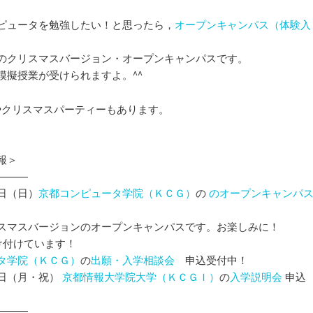
ピュータを勉強したい！と思ったら，
オープンキャンパス（体験入
のクリスマスバージョン・オープンキャンパスです。
模擬授業が受けられますよ。^^
大会やクリスマスパーティーもあります。
報＞
———
日（日）
京都コンピュータ学院（ＫＣＧ）
の
のオープンキャンパ
スマスバージョンのオープンキャンパスです。お楽しみに！
け付けています！
タ学院（ＫＣＧ）
の
出願・入学相談会
申込受付中！
日（月・祝）
京都情報大学院大学（ＫＣＧＩ）
の
入学説明会
申込
———