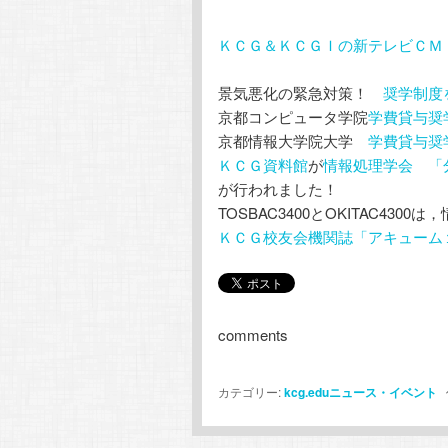
ＫＣＧ＆ＫＣＧＩの新テレビＣＭ
景気悪化の緊急対策！
奨学制度
京都コンピュータ学院
学費貸与奨
京都情報大学院大学
学費貸与奨
ＫＣＧ資料館
が
情報処理学会
「
が行われました！
TOSBAC3400とOKITAC43
ＫＣＧ校友会機関誌「アキューム
comments
カテゴリー:
kcg.eduニュース・イベント