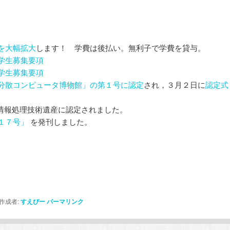
を大幅拡大
します！ 学費は後払い。無利子で学費を貸与。
学生募集要項
学生募集要項
分散コンピュータ博物館」の第１号に認定
され，３月２日に
認定式
00は，情報処理技術遺産に認定されました。
１７号」
を発刊しました。
作成者:
すえぴー
パーマリンク