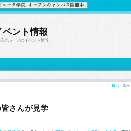
イベント情報
CGグループのイベント情報
投
←
前へ
次へ
稿
ナ
の皆さんが見学
ビ
ゲ
ー
シ