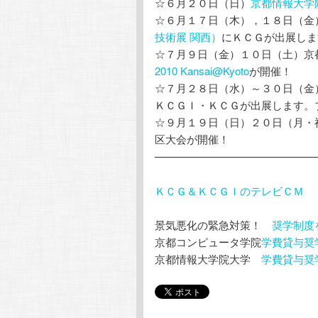
☆６月２０日（日）
京都情報大学
☆６月１７日（木），１８日（金
技術展 関西）
にＫＣＧが出展しま
☆７月９日（金）１０日（土）京
2010 Kansai@Kyoto
が開催！
☆７月２８日（水）～３０日（金
ＫＣＧＩ・ＫＣＧが出展します。
☆９月１９日（日）２０日（月・
区大会が開催！
———————————————
ＫＣＧ＆ＫＣＧＩのテレビＣＭ
景気悪化の緊急対策！
奨学制度
京都コンピュータ学院
学費貸与奨
京都情報大学院大学
学費貸与奨