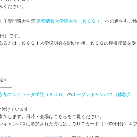
みください。
ＩＴ専門職大学院
京都情報大学院大学（ＫＣＧＩ）
への進学もご
日）です。
ある方は，ＫＣＧＩ入学説明会を聞いた後，ＫＣＧの模擬授業を受
報＞
———
京都コンピュータ学院（ＫＣＧ）
の
オープンキャンパス（体験入
け付けています！
参加します。日時・会場はこちらをご覧ください。
キャンパスに参加された方には，ＱＵＯカード（1,000円分）を