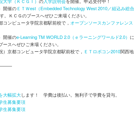
院大学（ＫＣＧＩ）
の
入学説明会
を開催。申込受付中！
）開催の
ＥＴＷest（Embedded Technology West 2010／組込み総
す。ＫＣＧのブースへぜひご来場ください。
都コンピュータ学院京都駅前校で，
オープンソースカンファレンス
）開催の
e-Learning TM WORLD 2.0（ｅラーニングワールド2.0）
ブースへぜひご来場ください。
祝）京都コンピュータ学院京都駅前校で，
ＥＴロボコン2010
関西地
———
を大幅拡大
します！ 学費は後払い。無利子で学費を貸与。
学生募集要項
学生募集要項