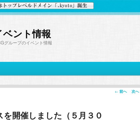
イベント情報
CGグループのイベント情報
投
←
前へ
次へ
稿
ナ
スを開催しました（５月３０
ビ
ゲ
ー
シ