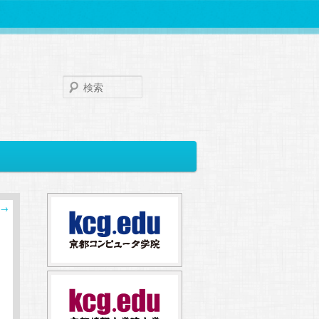
検
索
→