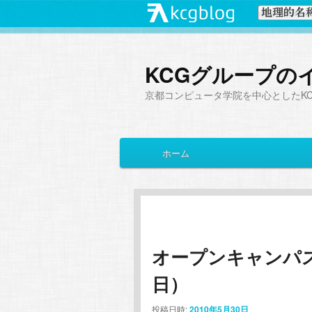
KCGグループの
京都コンピュータ学院を中心としたK
メ
ホーム
メ
サ
イ
ン
イ
ブ
メ
ニ
ン
コ
ュ
ー
オープンキャンパ
コ
ン
日）
ン
テ
投稿日時:
2010年5月30日