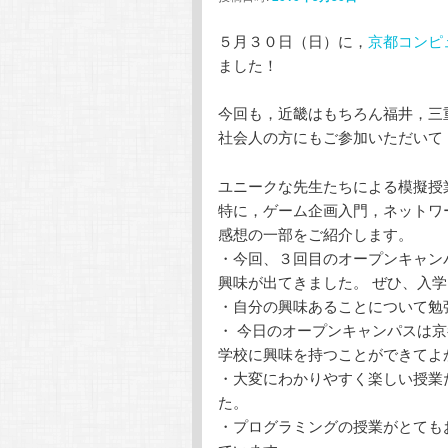
テ
ン
５月３０日（日）に，
京都コンピ
ました！
ン
ツ
今回も，近畿はもちろん福井，三
ツ
へ
社会人の方にもご参加いただいて
へ
移
ユニークな先生たちによる模擬授
特に，ゲーム企画入門，ネットワ
移
動
感想の一部をご紹介します。
・今回、３回目のオープンキャン
動
興味が出てきました。 ぜひ、入
・自分の興味あることについて勉
・ 今日のオープンキャンパスは
学校に興味を持つことができてよ
・大変にわかりやすく楽しい授業
た。
・プログラミングの授業がとても