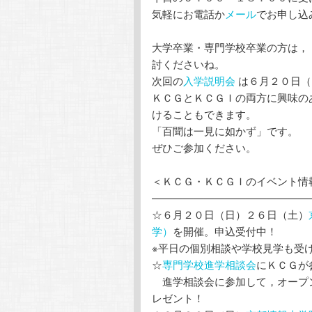
気軽にお電話か
メール
でお申し込
大学卒業・専門学校卒業の方は，
討くださいね。
次回の
入学説明会
は６月２０日（
ＫＣＧとＫＣＧＩの両方に興味の
けることもできます。
「百聞は一見に如かず」です。
ぜひご参加ください。
＜ＫＣＧ・ＫＣＧＩのイベント情
———————————————
☆６月２０日（日）２６日（土）
学）
を開催。申込受付中！
※平日の個別相談や学校見学も受
☆
専門学校進学相談会
にＫＣＧが
進学相談会に参加して，オープン
レゼント！