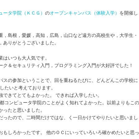
ョ
ン
ュータ学院（ＫＣＧ）
の
オープンキャンパス（体験入学）
を開催し
重，島根，愛媛，高知，広島，山口など遠方の高校生や，大学生・
，ありがとうございました。
業はいつも大人気です。
ーク＆セキュリティ入門，プログラミング入門が大好評でした！
パスの参加ということで、回を重ねるたびに、どんどんこの学校に
学したいと考えております。
強できてとてもよかった。 できれば入学したい。
京都コンピュータ学院のことがよく知れてよかった。以前よりもこ
かったと思いました。
だったので、二時間だけではな、く一日かけてやりたいと思いまし
おもしろかったです。 他のＯＣにいっていろいろ確かめたいと思