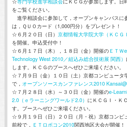
☆
専門学校進学相談会
にＫＣＧが参加します。日
をご覧ください。
進学相談会に参加して，オープンキャンパスに
は，ＱＵＯカード（1,000円分）をプレゼント！
☆６月２０日（日）
京都情報大学院大学（ＫＣＧ
を開催。申込受付中！
☆６月１７日（木），１８日（金）開催の
ＥＴＷes
Technology West 2010／組込み総合技術展 関西）
します。ＫＣＧのブースへぜひご来場ください。
☆７月９日（金）１０日（土）京都コンピュータ
で，
オープンソースカンファレンス2010 Kansai@K
☆７月２８日（水）～３０日（金）開催の
e-Lear
2.0（ｅラーニングワールド2.0）
にＫＣＧＩ・Ｋ
す。ブースへぜひご来場ください。
☆９月１９日（日）２０日（月・祝）京都コンピ
前校で，
ＥＴロボコン2010
関西地区大会が開催！