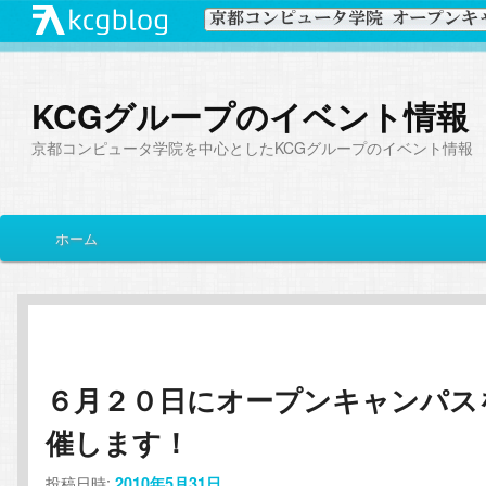
KCGグループのイベント情報
京都コンピュータ学院を中心としたKCGグループのイベント情報
メ
ホーム
メ
サ
イ
ン
イ
ブ
メ
ニ
ン
コ
ュ
ー
６月２０日にオープンキャンパス
コ
ン
催します！
ン
テ
投稿日時:
2010年5月31日