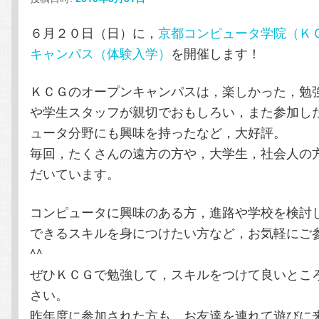
テ
ン
６月２０日（日）に，
京都コンピュータ学院（Ｋ
ン
ツ
キャンパス（体験入学）
を開催します！
ツ
へ
ＫＣＧのオープンキャンパスは，楽しかった，勉
や学生スタッフが親切でおもしろい，また参加し
へ
移
ュータ分野にも興味を持ったなど，大好評。
毎回，たくさんの遠方の方や，大学生，社会人の
移
動
だいています。
動
コンピュータに興味のある方，進路や学校を検討
できるスキルを身につけたい方など，お気軽にご
^^
ぜひＫＣＧで勉強して，スキルをつけて良いとこ
さい。
昨年度に参加された方も，お友達を連れて遊びに