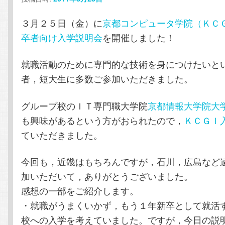
テ
ン
３月２５日（金）に
京都コンピュータ学院（ＫＣ
ン
ツ
卒者向け入学説明会
を開催しました！
ツ
へ
就職活動のために専門的な技術を身につけたいと
者，短大生に多数ご参加いただきました。
へ
移
グループ校のＩＴ専門職大学院
京都情報大学院大
移
動
も興味があるという方がおられたので，
ＫＣＧＩ
動
ていただきました。
今回も，近畿はもちろんですが，石川，広島など
加いただいて，ありがとうございました。
感想の一部をご紹介します。
・就職がうまくいかず，もう１年新卒として就活
校への入学を考えていました。ですが，今日の説