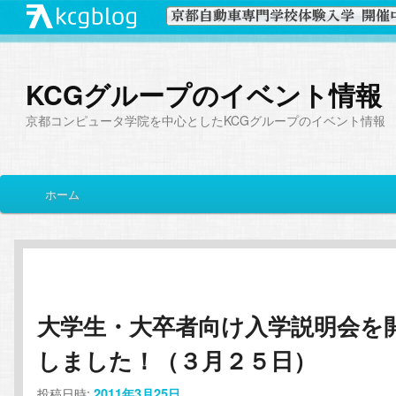
KCGグループのイベント情報
京都コンピュータ学院を中心としたKCGグループのイベント情報
メ
ホーム
メ
サ
イ
ン
イ
ブ
メ
ニ
ン
コ
ュ
ー
大学生・大卒者向け入学説明会を
コ
ン
しました！（３月２５日）
ン
テ
投稿日時:
2011年3月25日