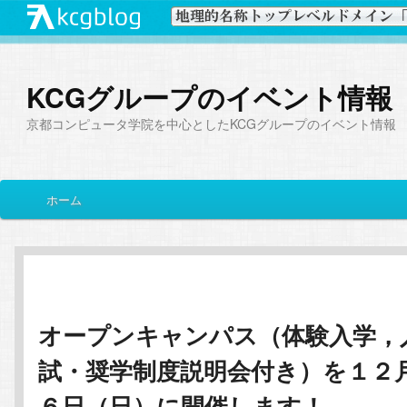
KCGグループのイベント情報
京都コンピュータ学院を中心としたKCGグループのイベント情報
メ
ホーム
メ
サ
イ
ン
イ
ブ
メ
ニ
ン
コ
ュ
ー
オープンキャンパス（体験入学，
コ
ン
試・奨学制度説明会付き）を１２
ン
テ
６日（日）に開催します！