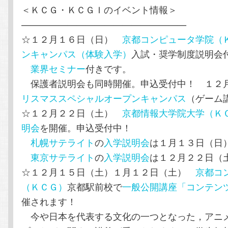
＜ＫＣＧ・ＫＣＧＩのイベント情報＞
——————————————————
☆１２月１６日（日）
京都コンピュータ学院（
ンキャンパス（体験入学）
入試・奨学制度説明会
業界セミナー
付きです。
保護者説明会も同時開催。申込受付中！ １２
リスマススペシャルオープンキャンパス
（ゲーム
☆１２月２２日（土）
京都情報大学院大学（Ｋ
明会
を開催。申込受付中！
札幌サテライト
の
入学説明会
は１月１３日（日
東京サテライト
の
入学説明会
は１２月２２日（
☆１２月１５日（土）１月１２日（土）
京都コ
（ＫＣＧ）
京都駅前校で
一般公開講座「コンテン
催されます！
今や日本を代表する文化の一つとなった，アニ