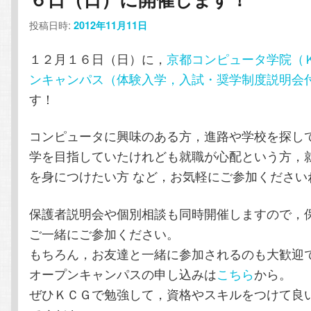
テ
ン
投稿日時:
2012年11月11日
ン
ツ
１２月１６日（日）に，
京都コンピュータ学院（
ンキャンパス（体験入学，入試・奨学制度説明会
ツ
へ
す！
へ
移
コンピュータに興味のある方，進路や学校を探し
移
動
学を目指していたけれども就職が心配という方，
を身につけたい方 など，お気軽にご参加くださいね
動
保護者説明会や個別相談も同時開催しますので，
ご一緒にご参加ください。
もちろん，お友達と一緒に参加されるのも大歓迎
オープンキャンパスの申し込みは
こちら
から。
ぜひＫＣＧで勉強して，資格やスキルをつけて良