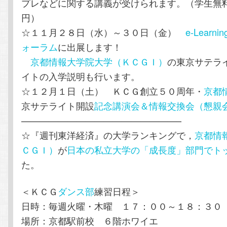
プレなどに関する講義が受けられます。（学生無料，
円）
☆１１月２８日（水）～３０日（金）
e-Learni
ォーラム
に出展します！
京都情報大学院大学（ＫＣＧＩ）
の東京サテラ
イトの入学説明も行います。
☆１２月１日（土） ＫＣＧ創立５０周年・
京都
京サテライト開設
記念講演会＆情報交換会（懇親
—————————————————–
☆『週刊東洋経済』の大学ランキングで，
京都情
ＣＧＩ）
が
日本の私立大学の「成長度」部門でト
た。
＜ＫＣＧ
ダンス部
練習日程＞
日時：毎週火曜・木曜 １７：００～１８：３０
場所：京都駅前校 ６階ホワイエ