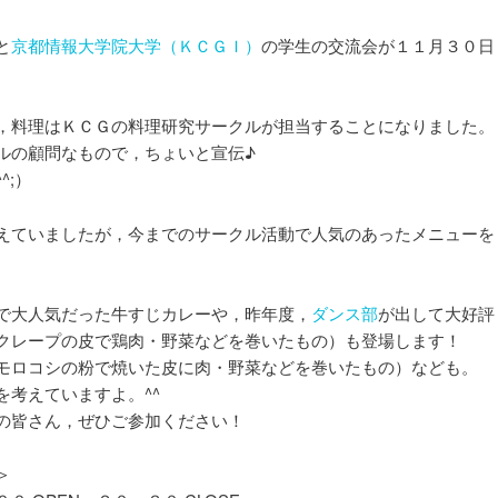
ョ
ン
と
京都情報大学院大学（ＫＣＧＩ）
の学生の交流会が１１月３０日
，料理はＫＣＧの料理研究サークルが担当することになりました。
ルの顧問なもので，ちょいと宣伝♪
^;）
えていましたが，今までのサークル活動で人気のあったメニューを
で大人気だった牛すじカレーや，昨年度，
ダンス部
が出して大好評
クレープの皮で鶏肉・野菜などを巻いたもの）も登場します！
モロコシの粉で焼いた皮に肉・野菜などを巻いたもの）なども。
を考えていますよ。^^
の皆さん，ぜひご参加ください！
＞