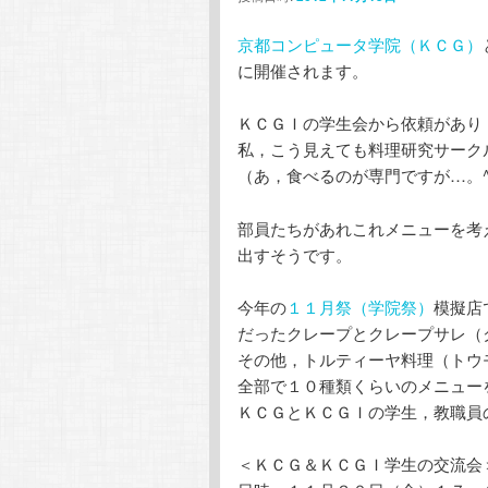
テ
ン
京都コンピュータ学院（ＫＣＧ）
に開催されます。
ン
ツ
ＫＣＧＩの学生会から依頼があり
ツ
へ
私，こう見えても料理研究サーク
（あ，食べるのが専門ですが…。^
へ
移
部員たちがあれこれメニューを考
移
動
出すそうです。
動
今年の
１１月祭（学院祭）
模擬店
だったクレープとクレープサレ（
その他，トルティーヤ料理（トウ
全部で１０種類くらいのメニュー
ＫＣＧとＫＣＧＩの学生，教職員
＜ＫＣＧ＆ＫＣＧＩ学生の交流会