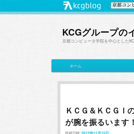
KCGグループの
京都コンピュータ学院を中心としたK
メ
ホーム
メ
サ
イ
ン
イ
ブ
メ
ニ
ン
コ
ュ
ー
ＫＣＧ＆ＫＣＧＩ
コ
ン
が腕を振るいます
ン
テ
投稿日時:
2012年11月15日