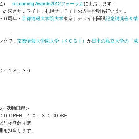
（金）
e-Learning Awards2012フォーラム
に出展します！
）
の東京サテライト，札幌サテライトの入学説明も行います。
５０周年・
京都情報大学院大学
東京サテライト開設
記念講演会＆情
——–
ングで，
京都情報大学院大学（ＫＣＧＩ）
が
日本の私立大学の「成
。
０～１８：３０
！
クル）活動日程＞
 OPEN，２０：３０ CLOSE
駅前校新館４階
理を担当します。