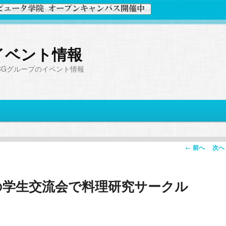
イベント情報
CGグループのイベント情報
投
←
前へ
次へ
稿
ナ
の学生交流会で料理研究サークル
ビ
ゲ
！
ー
シ