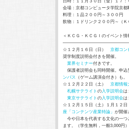
日時：１１月３０日（金）１７：００
会場：京都コンピュータ学院京都
料理：１品２００円～３００円
飲物：１ドリンク２００円～（Ｋ
＜ＫＣＧ・ＫＣＧＩのイベント情
———————————————
☆１２月１６日（日）
京都コン
奨学制度説明会付きを開催。
業界セミナー
付きです。
保護者説明会も同時開催。申込
ンパス
（ゲーム講演会付き）も。
☆１２月２２日（土）
京都情報
札幌サテライト
の
入学説明会
は
東京サテライト
の
入学説明会
は
☆１２月１５日（土）１月１２
座「コンテンツ産業特論」
が開催
今や日本を代表する文化の一つ
ます。（学生無料，一般3,000円