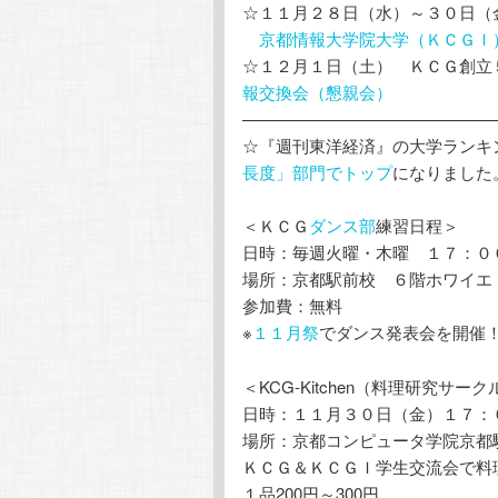
☆１１月２８日（水）～３０日
京都情報大学院大学（ＫＣＧＩ
☆１２月１日（土） ＫＣＧ創立
報交換会（懇親会）
———————————————
☆『週刊東洋経済』の大学ランキ
長度」部門でトップ
になりました
＜ＫＣＧ
ダンス部
練習日程＞
日時：毎週火曜・木曜 １７：０
場所：京都駅前校 ６階ホワイエ
参加費：無料
※
１１月祭
でダンス発表会を開催
＜KCG-Kitchen（料理研究サー
日時：１１月３０日（金）１７：００
場所：京都コンピュータ学院京都
ＫＣＧ＆ＫＣＧＩ学生交流会で料
１品200円～300円