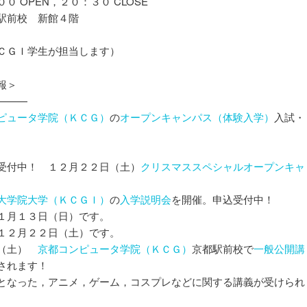
 OPEN，２０：３０ CLOSE
駅前校 新館４階
ＣＧＩ学生が担当します）
報＞
———
ピュータ学院（ＫＣＧ）
の
オープンキャンパス（体験入学）
入試・
受付中！ １２月２２日（土）
クリスマススペシャルオープンキャ
大学院大学（ＫＣＧＩ）
の
入学説明会
を開催。申込受付中！
１月１３日（日）です。
１２月２２日（土）です。
日（土）
京都コンピュータ学院（ＫＣＧ）
京都駅前校で
一般公開講
されます！
となった，アニメ，ゲーム，コスプレなどに関する講義が受けられ
）