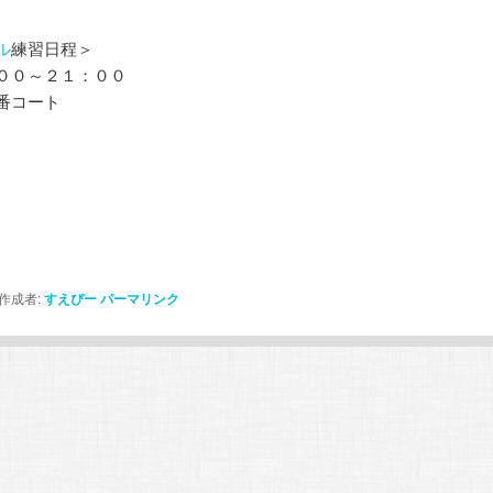
ル
練習日程＞
００～２１：００
番コート
作成者:
すえぴー
パーマリンク