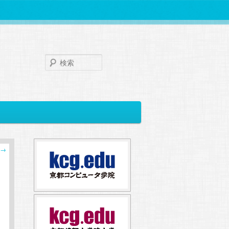
検
索
→