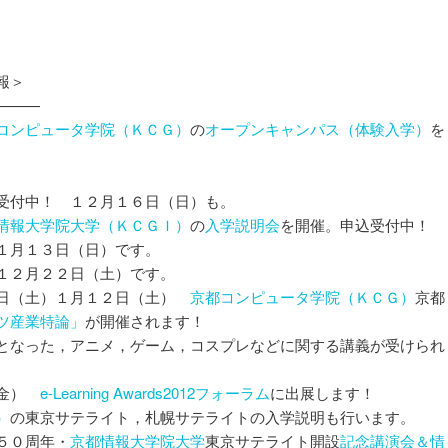
報＞
———
コンピュータ学院（ＫＣＧ）
の
オープンキャンパス（体験入学）
を
受付中！ １２月１６日（日）も。
情報大学院大学（ＫＣＧＩ）
の
入学説明会
を開催。申込受付中！
１月１３日（日）です。
１２月２２日（土）です。
５日（土）１月１２日（土）
京都コンピュータ学院（ＫＣＧ）
京都
ツ産業特論」
が開催されます！
となった，アニメ，ゲーム，コスプレなどに関する講義が受けられ
）
（金）
e-Learning Awards2012フォーラム
に出展します！
）
の東京サテライト，札幌サテライトの入学説明も行います。
５０周年・
京都情報大学院大学
東京サテライト開設
記念講演会＆情