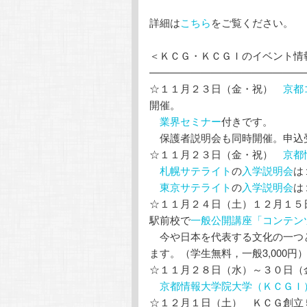
詳細は
こちら
をご覧ください。
＜ＫＣＧ・ＫＣＧＩのイベント情
———————————————
☆１１月２３日（金・祝）
京都
開催。
業界セミナー
付きです。
保護者説明会も同時開催。申込
☆１１月２３日（金・祝）
京都
札幌サテライト
の
入学説明会
は
東京サテライト
の
入学説明会
は
☆１１月２４日（土）１２月１
駅前校で
一般公開講座「コンテン
今や日本を代表する文化の一つ
ます。（学生無料，一般3,000円
☆１１月２８日（水）～３０日
京都情報大学院大学（ＫＣＧＩ
☆１２月１日（土） ＫＣＧ創立