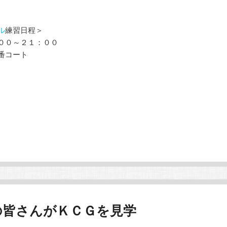
ル
練習日程＞
００～２１：００
番コート
の皆さんがＫＣＧを見学