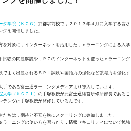
ータ学院（ＫＣＧ）
京都駅前校で，２０１３年４月に入学する皆さ
ングを開催しました。
方を対象に，インターネットを活用した，ｅラーニングによる入学
ト試験の問題解説や，ＰＣのインターネットを使ったｅラーニング
験でよく出題されるＳＰＩ試験や国語力の強化など就職力を強化す
大手である富士通ラーニングメディアより導入しています。
院大学（ＫＣＧＩ）
の手塚教授が元富士通経営研修所部長であるこ
ンテンツは手塚教授が監修しているんです。
生たちは，期待と不安を胸にスクーリングに参加しました。
ｅラーニングの使い方を習ったり，情報セキュリティについて勉強