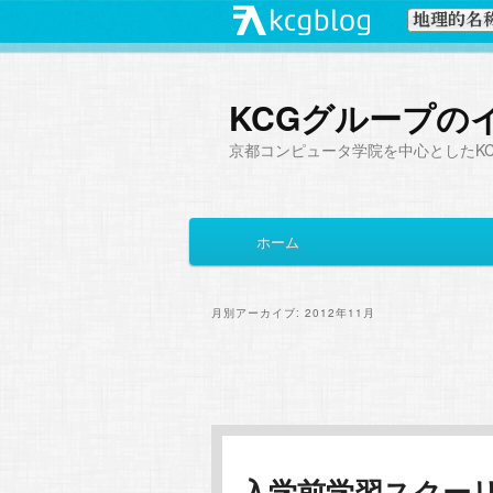
KCGグループの
京都コンピュータ学院を中心としたK
メ
ホーム
メ
サ
イ
ン
イ
ブ
メ
月別アーカイブ:
2012年11月
ニ
ン
コ
ュ
投
ー
コ
ン
稿
ナ
ン
テ
ビ
入学前学習スクー
ゲ