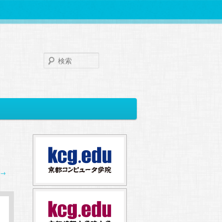
検
索
→