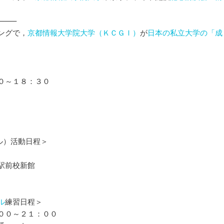
——–
ングで，
京都情報大学院大学（ＫＣＧＩ）
が
日本の私立大学の「成
。
０～１８：３０
！
クル）活動日程＞
駅前校新館
ル
練習日程＞
００～２１：００