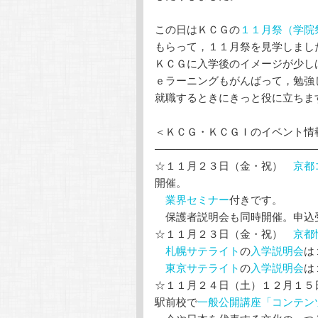
この日はＫＣＧの
１１月祭（学院
もらって，１１月祭を見学しまし
ＫＣＧに入学後のイメージが少し
ｅラーニングもがんばって，勉強
就職するときにきっと役に立ちます
＜ＫＣＧ・ＫＣＧＩのイベント情
———————————————
☆１１月２３日（金・祝）
京都
開催。
業界セミナー
付きです。
保護者説明会も同時開催。申込
☆１１月２３日（金・祝）
京都
札幌サテライト
の
入学説明会
は
東京サテライト
の
入学説明会
は
☆１１月２４日（土）１２月１
駅前校で
一般公開講座「コンテン