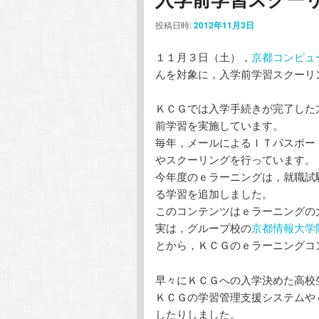
ー
テ
ン
投稿日時:
2012年11月3日
シ
ョ
ン
ツ
１１月３日（土），
京都コンピュ
ン
んを対象に，入学前学習スクーリ
ツ
へ
ＫＣＧでは入学手続きが完了した
へ
移
前学習を実施しています。
毎年，メールによるＩＴパスポー
移
動
やスクーリングを行っています。
今年度のｅラーニングは，就職試
動
る学習を追加しました。
このコンテンツはｅラーニングの
実は，グループ校の
京都情報大学
とから，ＫＣＧのｅラーニングコ
早々にＫＣＧへの入学決めた高校
ＫＣＧの学習管理支援システムや
したりしました。