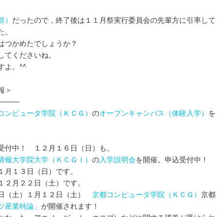
祭）
だったので，終了後は１１月祭実行委員会の先輩方に引率して
た。
はつかめたでしょうか？
してくださいね。
よ。^^
報＞
———
コンピュータ学院（ＫＣＧ）
の
オープンキャンパス（体験入学）
を
受付中！ １２月１６日（日）も。
情報大学院大学（ＫＣＧＩ）
の
入学説明会
を開催。申込受付中！
１月１３日（日）です。
１２月２２日（土）です。
５日（土）１月１２日（土）
京都コンピュータ学院（ＫＣＧ）
京都
ツ産業特論」
が開催されます！