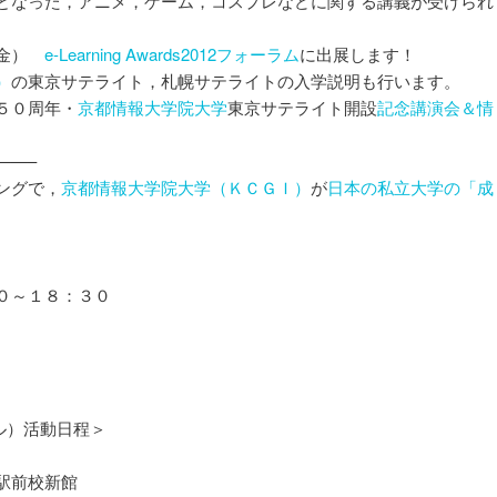
となった，アニメ，ゲーム，コスプレなどに関する講義が受けられ
）
（金）
e-Learning Awards2012フォーラム
に出展します！
）
の東京サテライト，札幌サテライトの入学説明も行います。
５０周年・
京都情報大学院大学
東京サテライト開設
記念講演会＆情
——–
ングで，
京都情報大学院大学（ＫＣＧＩ）
が
日本の私立大学の「成
。
０～１８：３０
！
クル）活動日程＞
駅前校新館