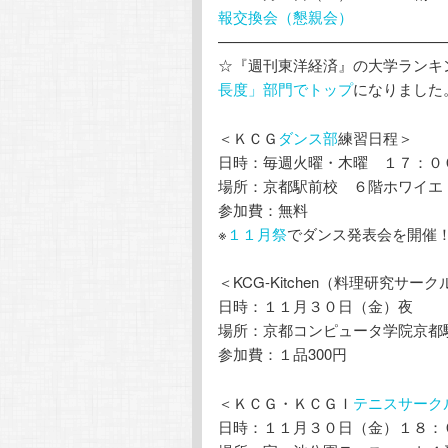
報交換会（懇親会）
———————————————
☆『週刊東洋経済』の大学ランキ
長度」部門でトップ
になりました
＜ＫＣＧ
ダンス部
練習日程＞
日時：毎週火曜・木曜 １７：０
場所：京都駅前校 ６階ホワイエ
参加費：無料
※
１１月祭
でダンス発表会を開催
＜KCG-Kitchen（料理研究サー
日時：１１月３０日（金）夜
場所：京都コンピュータ学院京都
参加費：１品300円
＜ＫＣＧ・ＫＣＧＩ
テニスサーク
日時：１１月３０日（金）１８：