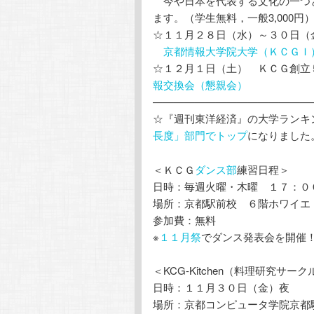
今や日本を代表する文化の一つ
ます。（学生無料，一般3,000円
☆１１月２８日（水）～３０日
京都情報大学院大学（ＫＣＧＩ
☆１２月１日（土） ＫＣＧ創立
報交換会（懇親会）
———————————————
☆『週刊東洋経済』の大学ランキ
長度」部門でトップ
になりました
＜ＫＣＧ
ダンス部
練習日程＞
日時：毎週火曜・木曜 １７：０
場所：京都駅前校 ６階ホワイエ
参加費：無料
※
１１月祭
でダンス発表会を開催
＜KCG-Kitchen（料理研究サー
日時：１１月３０日（金）夜
場所：京都コンピュータ学院京都