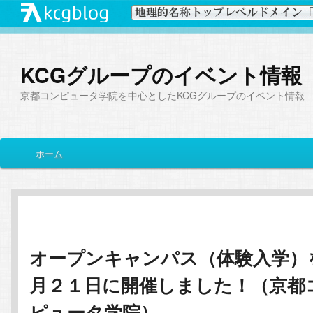
KCGグループのイベント情報
京都コンピュータ学院を中心としたKCGグループのイベント情報
メ
ホーム
メ
サ
イ
ン
イ
ブ
メ
ニ
ン
コ
ュ
ー
オープンキャンパス（体験入学）
コ
ン
月２１日に開催しました！（京都
ン
テ
ピュータ学院）