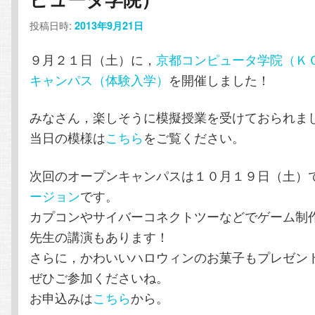
テ
ン
投稿日時:
2013年9月21日
ン
ツ
９月２１日（土）に，
京都コンピュータ学院（Ｋ
キャンパス（体験入学）
を開催しました！
ツ
へ
みなさん，楽しそうに模擬授業を受けておられま
へ
移
当日の模様は
こちら
をご覧ください。
移
動
次回のオープンキャンパスは１０月１９日（土）
動
ージョン
です。
カプコンやサイバーコネクトツーなどでゲーム制
先生の講演もあります！
さらに，かわいいハロウィンのお菓子もプレゼン
ぜひご参加くださいね。
お申込みは
こちら
から。