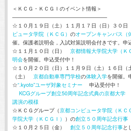
＜ＫＣＧ・ＫＣＧＩのイベント情報＞
——————————————————
☆１０月１９日（土）１１月１７日（日）３０
ピュータ学院（ＫＣＧ）
の
オープンキャンパス（
催。保護者説明会，入試対策説明会付きです。申
☆１１月１０日（日）
京都情報大学院大学（Ｋ
明会
を開催。申込受付中！
☆１０月２０日（日）１１月９日（土）１６日（
（土）
京都自動車専門学校
の
体験入学
を開催。
☆
“.kyoto”ユーザ対象セミナー
申込受付中！
KCGグループ創立50周年記念式典の京都大学
講演の模様
☆ＫＣＧグループ（
京都コンピュータ学院（ＫＣ
学院大学（ＫＣＧＩ）
）の
創立５０周年記念行事
☆１０月２５日（金）
創立５０周年記念行事
と