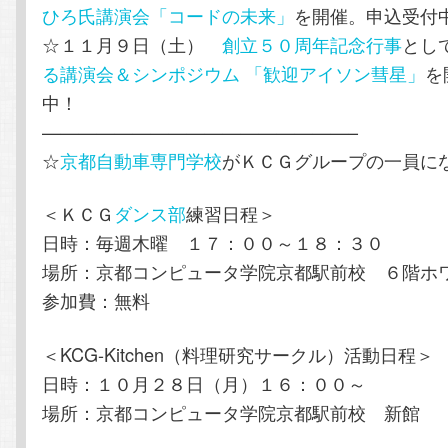
ひろ氏講演会「コードの未来」
を開催。申込受付
☆１１月９日（土）
創立５０周年記念行事
とし
る講演会＆シンポジウム 「歓迎アイソン彗星」
を
中！
—————————————————–
☆
京都自動車専門学校
がＫＣＧグループの一員に
＜ＫＣＧ
ダンス部
練習日程＞
日時：毎週木曜 １７：００～１８：３０
場所：京都コンピュータ学院京都駅前校 ６階ホ
参加費：無料
＜KCG-Kitchen（料理研究サークル）活動日程＞
日時：１０月２８日（月）１６：００～
場所：京都コンピュータ学院京都駅前校 新館