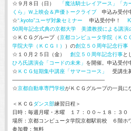
☆９月８日（日）
「魔法騎士レイアース」「カ
くら」Ｗ上映会＆声優トークライブ
申込み受付
☆
“.kyoto”ユーザ対象セミナー
申込受付中！
K
50周年記念式典の京都大学 美濃教授による講演
☆ＫＣＧグループ（
京都コンピュータ学院（ＫＣ
学院大学（ＫＣＧＩ）
）の
創立５０周年記念行事
☆１０月２５日（金）
創立５０周年記念行事
と
ひろ氏講演会「コードの未来」
を開催。申込受付
☆
ＫＣＧ短期集中講座「サマーコース」
受講生
—————————————————–
☆
京都自動車専門学校
がＫＣＧグループの一員に
＜ＫＣＧ
ダンス部
練習日程＞
日時：毎週月曜・木曜 １７：００～１８：３０
場所：京都コンピュータ学院京都駅前校 ６階ホ
参加費：無料