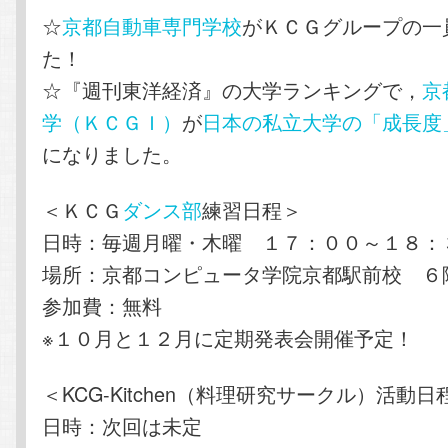
☆
京都自動車専門学校
がＫＣＧグループの一
た！
☆『週刊東洋経済』の大学ランキングで，
京
学（ＫＣＧＩ）
が
日本の私立大学の「成長度
になりました。
＜ＫＣＧ
ダンス部
練習日程＞
日時：毎週月曜・木曜 １７：００～１８：
場所：京都コンピュータ学院京都駅前校 ６
参加費：無料
※１０月と１２月に定期発表会開催予定！
＜KCG-Kitchen（料理研究サークル）活動日
日時：次回は未定