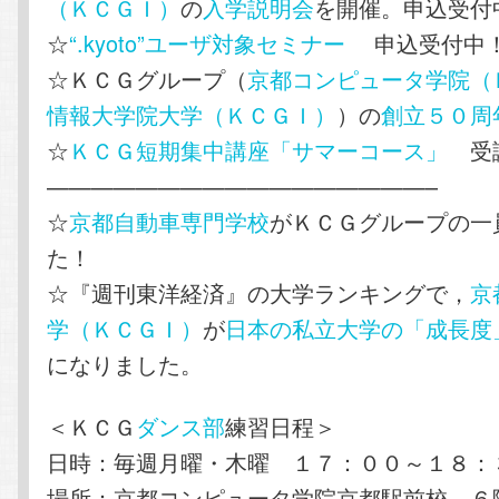
（ＫＣＧＩ）
の
入学説明会
を開催。申込受付
☆
“.kyoto”ユーザ対象セミナー
申込受付中
☆ＫＣＧグループ（
京都コンピュータ学院（
情報大学院大学（ＫＣＧＩ）
）の
創立５０周
☆
ＫＣＧ短期集中講座「サマーコース」
受講
—————————————————–
☆
京都自動車専門学校
がＫＣＧグループの一
た！
☆『週刊東洋経済』の大学ランキングで，
京
学（ＫＣＧＩ）
が
日本の私立大学の「成長度
になりました。
＜ＫＣＧ
ダンス部
練習日程＞
日時：毎週月曜・木曜 １７：００～１８：
場所：京都コンピュータ学院京都駅前校 ６