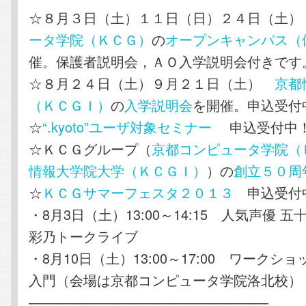
☆８月３日（土）１１日（日）２４日（土
ータ学院（ＫＣＧ）
の
オープンキャンパス（
催。保護者説明会，ＡＯ入学説明会付きです
☆８月２４日（土）９月２１日（土）
京都
（ＫＣＧＩ）
の
入学説明会
を開催。申込受付
☆
“.kyoto”ユーザ対象セミナー
申込受付中
☆ＫＣＧグループ（
京都コンピュータ学院（
情報大学院大学（ＫＣＧＩ）
）の
創立５０周
☆
ＫＣＧサマーフェスタ２０１３
申込受付
・8月3日（土）13:00～14:15 人気声優 
彩乃トークライブ
・8月10日（土）13:00～17:00 ワークシ
入門（会場は京都コンピュータ学院洛北校）
—————————————————–