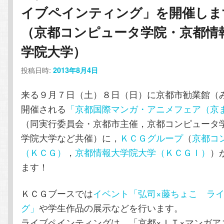
ョ
イブペインティング」を開催しま
テ
ン
ン
（京都コンピュータ学院・京都情
ン
ツ
学院大学）
ツ
へ
投稿日時:
2013年8月4日
へ
移
来る９月７日（土）８日（日）に京都市勧業館（
開催される
「京都国際マンガ・アニメフェア（京ま
移
動
（同実行委員会・京都市主催，京都コンピュータ
動
学院大学など共催）に，
ＫＣＧグループ
（
京都コ
（ＫＣＧ）
，
京都情報大学院大学（ＫＣＧＩ）
）
ます！
ＫＣＧブースでは
イベント「弘司×藤ちょこ ラ
グ」
や学生作品の展示などを行います。
ライブペインティングは，「京都×ＩＴ×マンガア