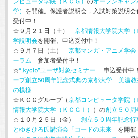
ンピュータ学院（ＫＣＧ）
の
オープンキャン
学）
を開催。保護者説明会，入試対策説明会
受付中！
☆９月２１日（土）
京都情報大学院大学（
学説明会
を開催。申込受付中！
☆９月７日（土）
京都マンガ・アニメ学会
ーラム
参加者受付中！
☆
“.kyoto”ユーザ対象セミナー
申込受付
ープ創立50周年記念式典の京都大学 美濃
の模様
☆ＫＣＧグループ（
京都コンピュータ学院（
情報大学院大学（ＫＣＧＩ）
）の
創立５０周
☆１０月２５日（金）
創立５０周年記念行
とゆきひろ氏講演会「コードの未来」
を開催