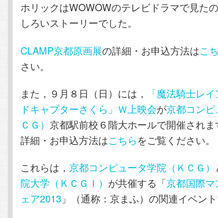
ホリックはWOWOWのテレビドラマで見た
しろいストーリーでした。
CLAMP京都原画展
の詳細・お申込方法は
こ
さい。
また，９月８日（日）には，
「魔法騎士レイ
ドキャプターさくら」Ｗ上映会
が
京都コンピ
ＣＧ）
京都駅前校６階大ホールで開催されま
詳細・お申込方法は
こちら
をご覧ください。
これらは，
京都コンピュータ学院（ＫＣＧ）
院大学（ＫＣＧＩ）
が共催する「
京都国際マ
ェア2013
」（通称：京まふ）の関連イベント