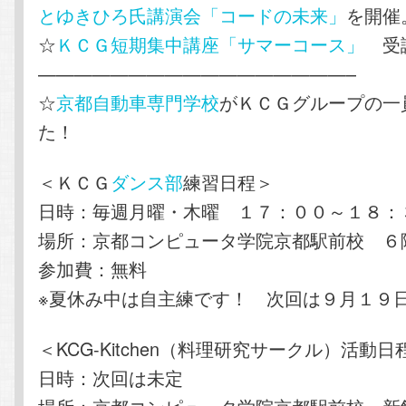
とゆきひろ氏講演会「コードの未来」
を開催
☆
ＫＣＧ短期集中講座「サマーコース」
受講
—————————————————–
☆
京都自動車専門学校
がＫＣＧグループの一
た！
＜ＫＣＧ
ダンス部
練習日程＞
日時：毎週月曜・木曜 １７：００～１８：
場所：京都コンピュータ学院京都駅前校 ６
参加費：無料
※夏休み中は自主練です！ 次回は９月１９
＜KCG-Kitchen（料理研究サークル）活動日
日時：次回は未定