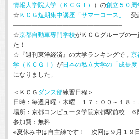
情報大学院大学（ＫＣＧＩ）
）の
創立５０周
☆
ＫＣＧ短期集中講座「サマーコース」
受講
—————————————————–
☆
京都自動車専門学校
がＫＣＧグループの一
た！
☆『週刊東洋経済』の大学ランキングで，
京
学（ＫＣＧＩ）
が
日本の私立大学の「成長度
になりました。
＜ＫＣＧ
ダンス部
練習日程＞
日時：毎週月曜・木曜 １７：００～１８：
場所：京都コンピュータ学院京都駅前校 ６
参加費：無料
※夏休み中は自主練です！ 次回は９月１９