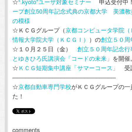
☆
“.kyoto”ユーザ対象セミナー
申込受付
ープ創立50周年記念式典の京都大学 美濃
の模様
☆ＫＣＧグループ（
京都コンピュータ学院（
情報大学院大学（ＫＣＧＩ）
）の
創立５０周
☆１０月２５日（金）
創立５０周年記念行
とゆきひろ氏講演会「コードの未来」
を開催
☆
ＫＣＧ短期集中講座「サマーコース」
受講
—————————————————–
☆
京都自動車専門学校
がＫＣＧグループの一
た！
comments