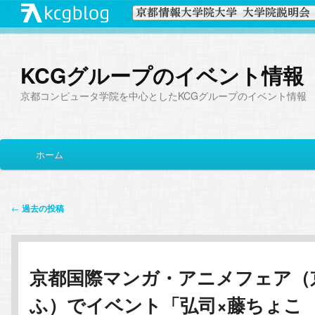
KCGグループのイベント情報
京都コンピュータ学院を中心としたKCGグループのイベント情報
メ
ホーム
メ
サ
イ
ン
イ
ブ
メ
投
←
過去の投稿
ニ
稿
ン
コ
ュ
ナ
ー
ビ
コ
ン
京都国際マンガ・アニメフェア（
ゲ
ー
ン
テ
ふ）でイベント「弘司×藤ちょこ
シ