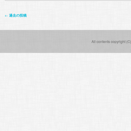
投
←
過去の投稿
稿
ナ
ビ
All contents copyright (C
ゲ
ー
シ
ョ
ン