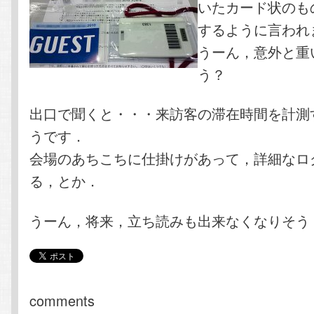
いたカード状のも
するように言われ
うーん，意外と重
う？
出口で聞くと・・・来訪客の滞在時間を計測
うです．
会場のあちこちに仕掛けがあって，詳細なロ
る，とか．
うーん，将来，立ち読みも出来なくなりそう
comments