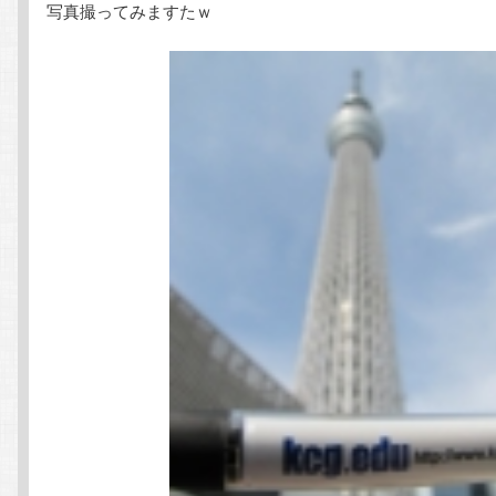
写真撮ってみますたｗ
ン
テ
テ
ン
ン
ツ
ツ
へ
へ
移
移
動
動