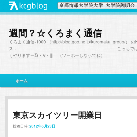
週間？☆くろまく通信
くろまく通信-1000 （http://blog.goo.ne.jp/kuromaku_group/）
ス． こっちではおと
くやりますーΣ(・∀・||| （ツーホーしなぃでね）
メ
ホーム
メ
サ
イ
ン
イ
ブ
メ
ニ
ン
コ
東京スカイツリー開業日
ュ
ー
コ
ン
投稿日時:
2012年5月23日