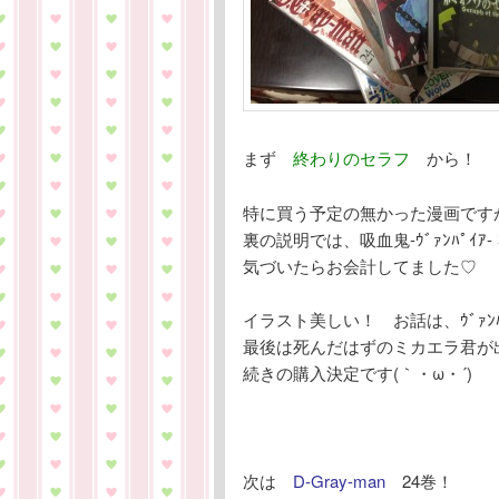
まず
終わりのセラフ
から！
特に買う予定の無かった漫画です
裏の説明では、吸血鬼-ｳﾞｧﾝﾊﾟｲ
気づいたらお会計してました♡
イラスト美しい！ お話は、ｳﾞｧﾝ
最後は死んだはずのミカエラ君が
続きの購入決定です(｀・ω・´)
次は
D-Gray-man
24巻！