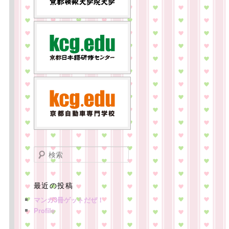
検
索
最近の投稿
マンガ3冊ゲットだぜ！
Profile