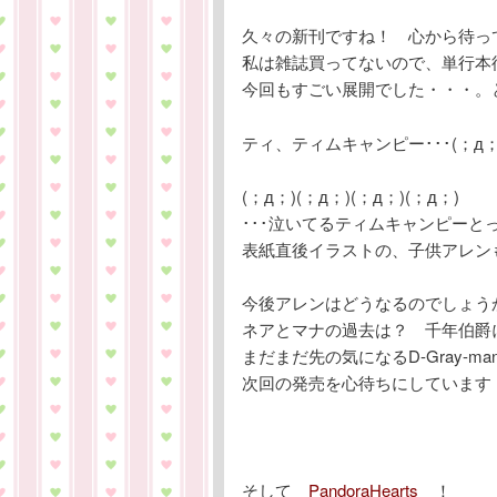
久々の新刊ですね！ 心から待っ
私は雑誌買ってないので、単行本
今回もすごい展開でした・・・。と
ティ、ティムキャンピー･･･(；д
(；д；)(；д；)(；д；)(；д；)
･･･泣いてるティムキャンピー
表紙直後イラストの、子供アレンも
今後アレンはどうなるのでしょう
ネアとマナの過去は？ 千年伯爵
まだまだ先の気になるD-Gray-ma
次回の発売を心待ちにしています
そして
PandoraHearts
！