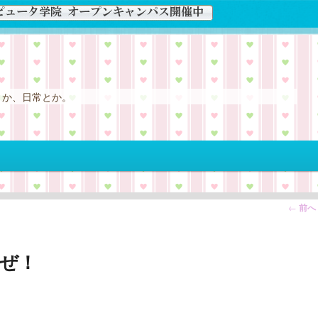
とか、日常とか。
投
←
前へ
稿
ナ
だぜ！
ビ
ゲ
ー
シ