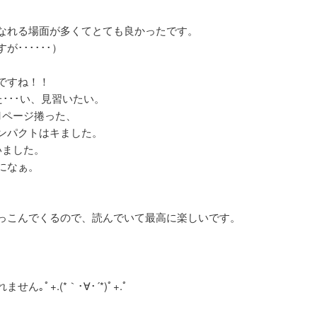
なれる場面が多くてとても良かったです。
･･････）
ですね！！
･･･い、見習いたい。
1ページ捲った、
ンパクトはキました。
いました。
になぁ。
っこんでくるので、読んでいて最高に楽しいです。
ﾟ+.(*｀･∀･´*)ﾟ+.ﾟ