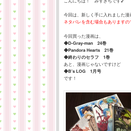
こんにちは！ みずきちです♪
テ
ン
今回は、新しく手に入れました漫
ン
ツ
ネタバレを含む場合もありますの
ツ
へ
今回買った漫画は、
◆D-Gray-man 24巻
へ
移
◆Pandora Hearts 21巻
◆終わりのセラフ 1巻
移
動
あと、漫画じゃないですけど
◆B’s LOG 1月号
動
です！