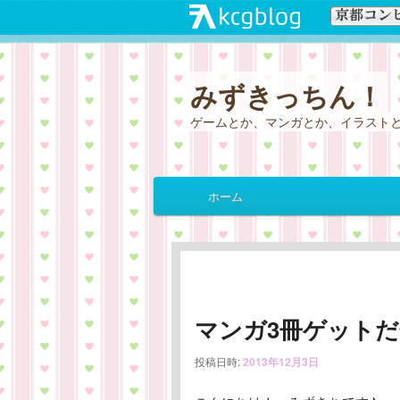
みずきっちん！
ゲームとか、マンガとか、イラスト
メ
ホーム
メ
サ
イ
ン
イ
ブ
メ
ニ
ン
コ
ュ
ー
マンガ3冊ゲット
コ
ン
投稿日時:
2013年12月3日
ン
テ