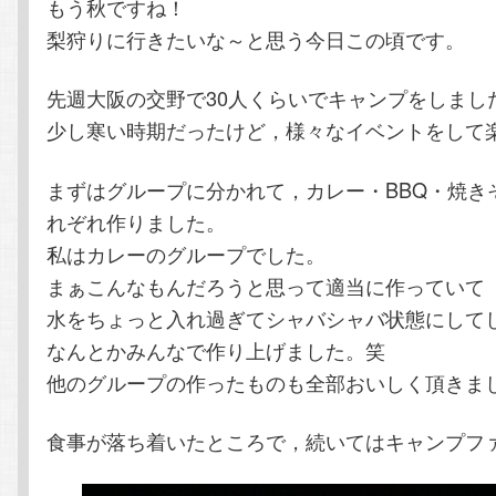
もう秋ですね！
テ
ン
梨狩りに行きたいな～と思う今日この頃です。
ン
ツ
先週大阪の交野で30人くらいでキャンプをしまし
少し寒い時期だったけど，様々なイベントをして
ツ
へ
へ
移
まずはグループに分かれて，カレー・BBQ・焼き
れぞれ作りました。
移
動
私はカレーのグループでした。
まぁこんなもんだろうと思って適当に作っていて
動
水をちょっと入れ過ぎてシャバシャバ状態にして
なんとかみんなで作り上げました。笑
他のグループの作ったものも全部おいしく頂きま
食事が落ち着いたところで，続いてはキャンプフ