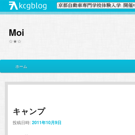
Moi
☆★☆
メ
ホーム
メ
サ
イ
ン
イ
ブ
メ
ニ
ン
コ
ュ
ー
キャンプ
コ
ン
投稿日時:
2011年10月9日
ン
テ