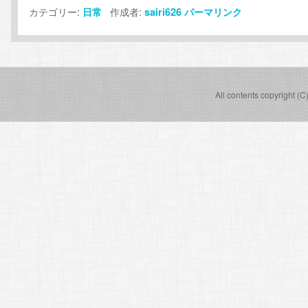
カテゴリー:
作成者:
日常
sairi626
パーマリンク
All contents copyright (C