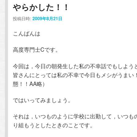
ー
やらかした！！
コ
ン
投稿日時:
2009年8月21日
ン
テ
こんばんは
テ
ン
高度専門士Cです。
ン
ツ
今回は，今日の朝発生した私の不幸話でもしよう
ツ
へ
皆さんにとっては私の不幸で今日もメシがうまい
へ
移
態！！AA略）
移
動
ではいってみましょう。
動
それは，いつものように学校に出勤して，いつも
り組もうとしたときのことです。