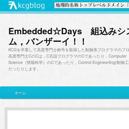
Embedded☆Days 組込み
ム，バンザーイ！！
KCGを卒業して高度専門士称号を取得した制御系プログラマのブ
高度専門士CのCは，C言語プログラマのCであったり，Computer
Science（情報科学）のCであったり，Control Engineerling(制
だったりします。
メ
ホーム
メ
サ
イ
ン
イ
ブ
メ
ニ
ン
コ
ュ