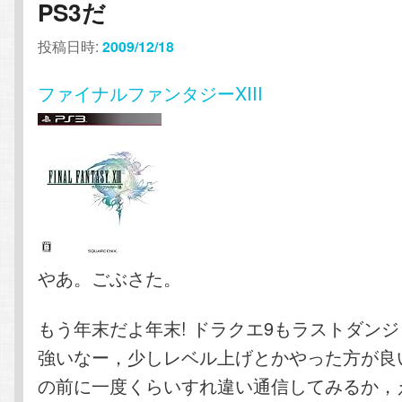
PS3だ
テ
ン
投稿日時:
2009/12/18
ン
ツ
ファイナルファンタジーXIII
ツ
へ
へ
移
移
動
動
やあ。ごぶさた。
もう年末だよ年末! ドラクエ9もラストダン
強いなー，少しレベル上げとかやった方が良
の前に一度くらいすれ違い通信してみるか，