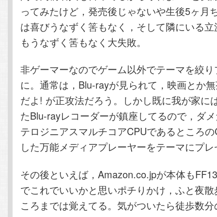
ってみたけど，発売後じゃないや生後5ヶ月
は喜びうなずく筈もなく，そして隣にいる立
もうなずく筈もなく大失敗。
非ゲーマーなのでゲーム以外でテーマを絞り
に。通常は，Blu-rayが見られて，映画とか
だよ! が正攻法だろう。しかし既に我が家に
たBlu-rayレコーダーが鎮座してるので，ダ
テロジニアスマルチコアCPUであるところのCel
した万能メディアプレーヤーをテーマにプレ
その後といえば，Amazon.co.jpが本体もFF
でこれでいいかと思いポチりかけ，ふと夜散
ころまでは覚えてる。気がついたら徒歩数分