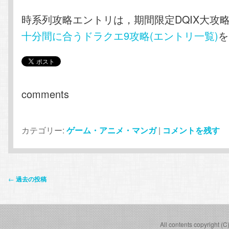
時系列攻略エントリは，期間限定DQIX大攻
十分間に合うドラクエ9攻略(エントリ一覧)
を
comments
カテゴリー:
ゲーム・アニメ・マンガ
|
コメントを残す
投
←
過去の投稿
稿
ナ
ビ
All contents copyright (C
ゲ