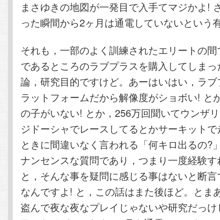
まさゆきの地図が一発目で入手てマジかよ! 
った瞬間から2ヶ月は通電していないという
それも，一部のよく訓練されたエリートの間
であるところのラブプラスを購入してしまっ
論，研究目的ですけど。あーはいはい，ラブ
ラットフォームだから解像度がショボい! と
の子がいない! とか，256万回聞いてウンザリ
ジドーシャでレースしてるとかサーキットで
ときに間違いなく言われる「何キロ出るの?
ナンセンスな質問であり，つまり一度経験す
と，そんな事を疑問に感じる事はないと断言
なんですよ! と，この話はまた後ほど。とま
盗んで夜な夜なプレイじゃないや研究だっけ