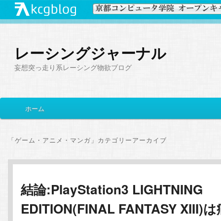
レーシングジャーナル
妄想突っ走り系レーシング物欲ブログ
メ
ホーム
メ
サ
イ
ン
イ
ブ
メ
「
ゲーム・アニメ・マンガ
」カテゴリーアーカイブ
ニ
ン
コ
ュ
ー
コ
ン
結論:PlayStation3 LIGHTNING
EDITION(FINAL FANTASY XIII)
ン
テ