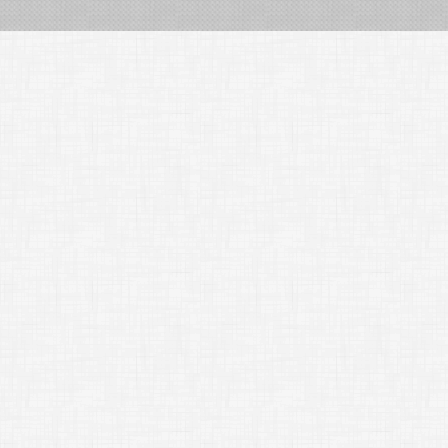
ー
シ
ョ
ン