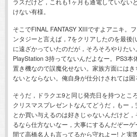
ラスだけど，これも1ヶ月も通電していない
けない有様。
そこでFINAL FANTASY XIIIですよアニキ
ンタジーと言えば，7をクリアしたのを最後(
に遠ざかっていたのだが，そろそろやりたい
PlayStation 3持ってないんだよなー。PS
置き機なので誤魔化せない。家族方面にはき
ないとならない。俺自身が仕分けされては困
そうだ，ドラクエ9と同じ発売日を持つとこ
クリスマスプレゼントなんてどうだ，もー，
とか買い与えるのは好きじゃないんだけど，
るなら仕方ないなー，大事にするんだぞーゲ
間て高橋名人も言ってるから守れよー! と実