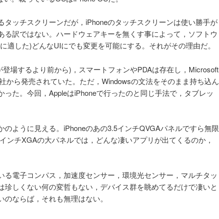
タッチスクリーンだが，iPhoneのタッチスクリーンは使い勝手が
ある訳ではない。ハードウェアキーを無くす事によって，ソフトウ
に適した)どんなUIにでも変更を可能にする。それがその理由だ。
が登場するより前から)，スマートフォンやPDAは存在し，Microsoft
搭載機は各社から発売されていた。ただ，Windowsの文法をそのまま持ち込ん
た。今回，AppleはiPhoneで行ったのと同じ手法で，タブレッ
。
ように見える。iPhoneのあの3.5インチQVGAパネルですら無限
9.6インチXGAの大パネルでは，どんな凄いアプリが出てくるのか，
いる電子コンパス，加速度センサー，環境光センサー，マルチタッ
は珍しくない何の変哲もない，デバイス群を眺めてるだけで凄いと
いのならば，それも無理はない。