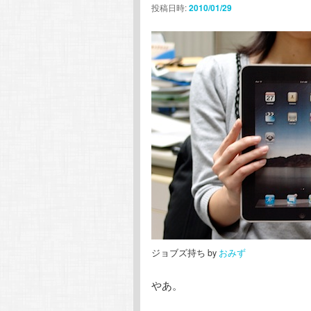
投稿日時:
2010/01/29
テ
ン
ン
ツ
ツ
へ
へ
移
移
動
動
ジョブズ持ち by
おみず
やあ。