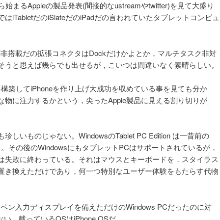
るAppleの製品発表(間接的なustreamやtwitter)を見て大盛り
TabletだのiSlateだのiPadだの言われていたタブレットコンピュ
。
hが非搭載だの拡張コネクタはDockだけかよとか，マルチタスク非対
そうと思えば幾らでも出せるが，こいつは間違いなく素晴らしい。
再構築してiPhoneを作り上げ大成功を収めている事を見ても分か
物に注力するかという，尖ったApple製品に見える割り切りが
ものじゃない。WindowsのTablet PC Edition は一昔前の
る。その後のWindowsにもタブレットPCはサポートされているが，
は失敗に終わっている。それはマウスとキーボードを，スタイラス
置き換えただけであり，何一つ特別なユーザー体験をもたらす代物
にペン入力ディスプレイを備えただけのWindows PCだったのに対
い。載っているOSはiPhone OSだ。