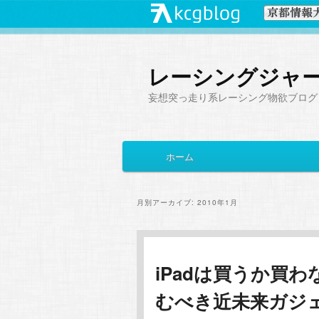
レーシングジャ
妄想突っ走り系レーシング物欲ブログ
メ
ホーム
メ
サ
イ
ン
イ
ブ
メ
月別アーカイブ:
2010年1月
ニ
ン
コ
ュ
ー
コ
ン
iPadは買うか買
むべき近未来ガジ
ン
テ