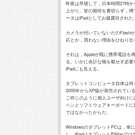
昨夜は早寝して，日本時間27時から始ま
上がり。皆の期待を裏切らず，噂ではi
ータはiPadとしてお披露目された
カメラが付いていないだのFlas
応とか，買わない理由をひねり出
それは，Appleが既に携帯電話を
る。いかに余計な物を載せず必要な
iPadにも見える。
タブレットコンピュータ自体は何も珍しい
2005年からXP版が発売されてい
ご存じのように個人ユーザ向けに
ペンとソフトウェアキーボードに
ではなかったからだ。
WindowsのタブレットPCは，単
し，iPadはタブレット型Macではな