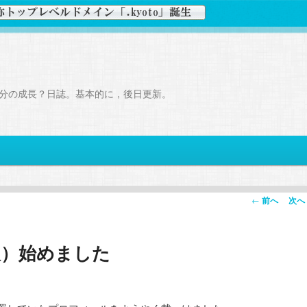
分の成長？日誌。基本的に，後日更新。
投
←
前へ
次へ
稿
ナ
版）始めました
ビ
ゲ
ー
シ