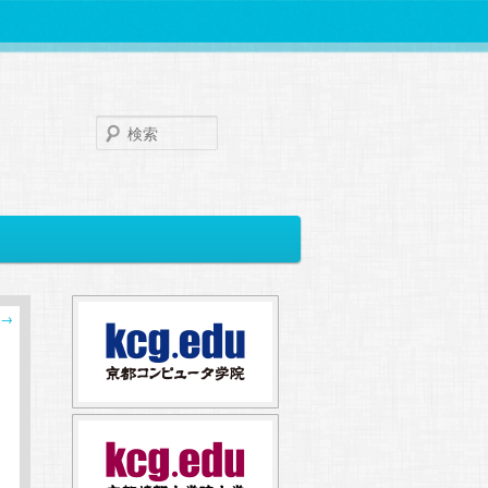
検
索
→