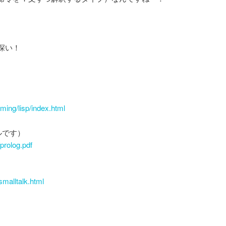
深い！
ming/lisp/index.html
イルです）
/prolog.pdf
malltalk.html