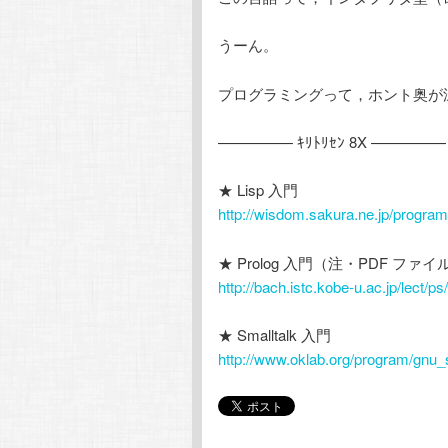
うーん。
プログラミングって，ホント奥が
————— ｷﾘﾄﾘｾﾝ 8X —————
★ Lisp 入門
http://wisdom.sakura.ne.jp/program
★ Prolog 入門（注・PDF ファ
http://bach.istc.kobe-u.ac.jp/lect/ps
★ Smalltalk 入門
http://www.oklab.org/program/gnu_s