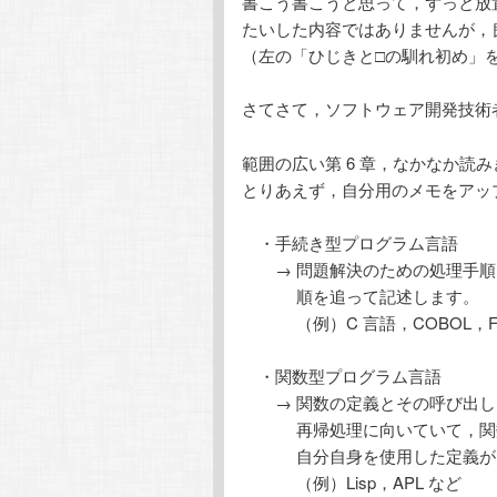
書こう書こうと思って，ずっと放
テ
ン
たいした内容ではありませんが，
（左の「ひじきと□の馴れ初め」
ン
ツ
さてさて，ソフトウェア開発技術
ツ
へ
範囲の広い第 6 章，なかなか読
へ
移
とりあえず，自分用のメモをアッ
移
動
・手続き型プログラム言語
→ 問題解決のための処理手順（
動
順を追って記述します。
（例）C 言語，COBOL，Fortra
・関数型プログラム言語
→ 関数の定義とその呼び出し
再帰処理に向いていて，関数
自分自身を使用した定義がで
（例）Lisp，APL など