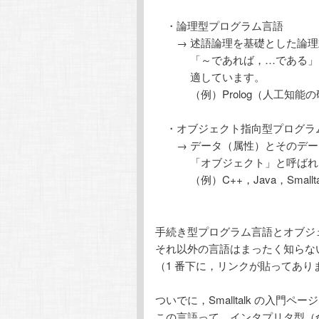
・論理型プログラム言語
→ 述語論理を基礎とした論理
「～であれば，…である」と
適しています。
（例）Prolog（人工知能の
・オブジェクト指向型プログラ
→ データ（属性）とそのデータ
「オブジェクト」と呼ばれる
（例）C++，Java，Smallta
手続き型プログラム言語とオブジ
それ以外の言語はまったく知らないの
（1 番下に，リンクが貼ってあり
ついでに，Smalltalk の入門
この言語って，インタプリタ型（命