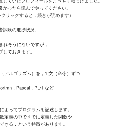
置していたプロフィールをようやく載っけました。
ョ
良かったら読んでやってください。
ン
をクリックすると，続きが読めます）
者試験の進捗状況。
みきれそうにないですが，
プしておきます。
アルゴリズム）を，1 文（命令）ずつ
n，Pascal，PL/1 など
によってプログラムを記述します。
定義の中ですでに定義した関数や
きる，という特徴があります。