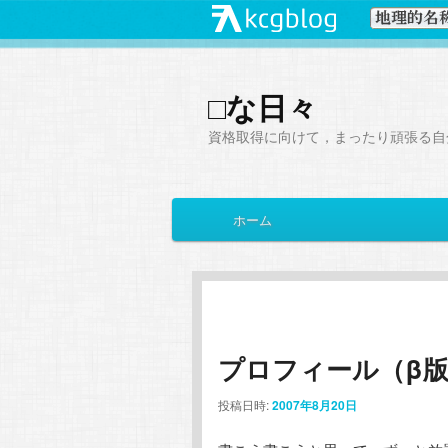
□な日々
資格取得に向けて，まったり頑張る自
メ
ホーム
メ
サ
イ
ン
イ
ブ
メ
ニ
ン
コ
ュ
ー
プロフィール（β
コ
ン
投稿日時:
2007年8月20日
ン
テ