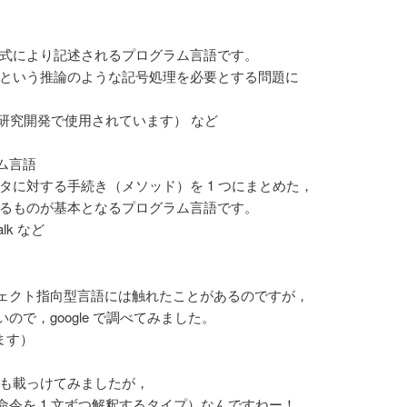
式により記述されるプログラム言語です。
いう推論のような記号処理を必要とする問題に
研究開発で使用されています） など
ム言語
に対する手続き（メソッド）を 1 つにまとめた，
ものが基本となるプログラム言語です。
lk など
ェクト指向型言語には触れたことがあるのですが，
で，google で調べてみました。
ます）
ページも載っけてみましたが，
令を 1 文ずつ解釈するタイプ）なんですねー！