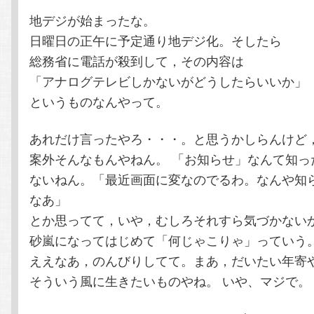
地デジが始まったな。
テ
ン
日曜日の正午に予定通り地デジ化。そしたら
総務省に電話が殺到して，その内容は
ン
ツ
「アナログテレビしかないがどうしたらいいか」
ツ
へ
というものなんやって。
へ
移
あれだけ言ったやろ・・・。と思うかしらんけど
案外そんなもんやねん。 「お知らせ」なんて知っ
移
動
ないねん。「最近画面に変なのでるわ。なんや知
なあ」
動
とか思ってて，いや，むしろそれすら気づかない
砂嵐になってはじめて「何じゃこりゃ」っていう
ええなあ，のんびりしてて。まあ，だいたい年寄
そういう風に生きたいものやね。 いや、マジで。