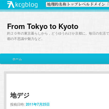
From Tokyo to Kyoto
約２０年の東京暮らしから，どうゆうわけか京都に。毎日の生活
都の不思議や魅力など。
メ
ホーム
メ
サ
イ
ン
イ
ブ
メ
ニ
ン
コ
ュ
ー
地デジ
コ
ン
投稿日時:
2011年7月25日
ン
テ