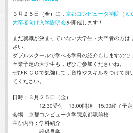
テ
ン
３月２５日（金）に，
京都コンピュータ学院（Ｋ
ン
ツ
大卒者向け入学説明会
を開催します！
ツ
へ
まだ就職が決まっていない大学生・大卒者の方は
さい。
へ
移
ダブルスクールで学べる学科の紹介もしますので
卒業予定の大学生も，ぜひご参加くださいね。
移
動
ぜひＫＣＧで勉強して，資格やスキルをつけて良
動
てください。
日時：３月２５日（金）
12:30受付 13:00開始 15:00終了予定
会場：京都コンピュータ学院京都駅前校
主な内容：学科紹介
設備見学