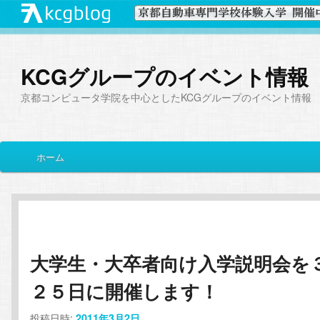
KCGグループのイベント情報
京都コンピュータ学院を中心としたKCGグループのイベント情報
メ
ホーム
メ
サ
イ
ン
イ
ブ
メ
ニ
ン
コ
ュ
ー
大学生・大卒者向け入学説明会を
コ
ン
２５日に開催します！
ン
テ
投稿日時:
2011年3月2日