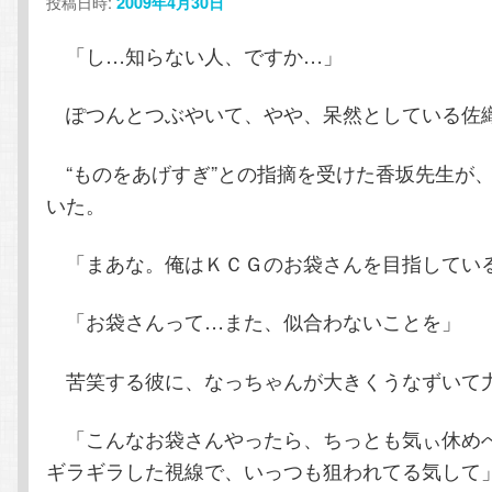
投稿日時:
2009年4月30日
ン
テ
「し…知らない人、ですか…」
テ
ン
ぽつんとつぶやいて、やや、呆然としている佐
ン
ツ
“ものをあげすぎ”との指摘を受けた香坂先生が
ツ
へ
いた。
へ
移
「まあな。俺はＫＣＧのお袋さんを目指してい
移
動
「お袋さんって…また、似合わないことを」
動
苦笑する彼に、なっちゃんが大きくうなずいて
「こんなお袋さんやったら、ちっとも気ぃ休め
ギラギラした視線で、いっつも狙われてる気して