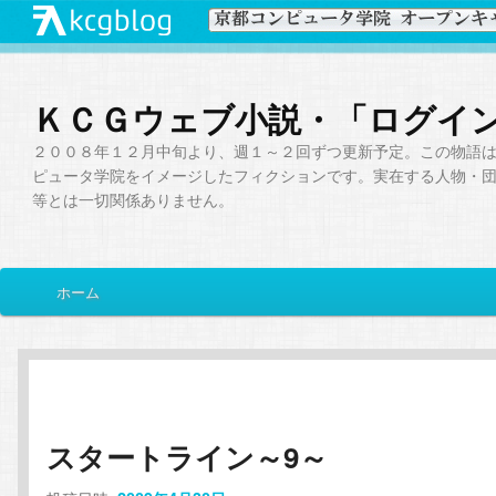
ＫＣＧウェブ小説・「ログイ
２００８年１２月中旬より、週１～２回ずつ更新予定。この物語
ピュータ学院をイメージしたフィクションです。実在する人物・
等とは一切関係ありません。
メ
ホーム
メ
サ
イ
ン
イ
ブ
メ
ニ
ン
コ
ュ
ー
スタートライン～9～
コ
ン