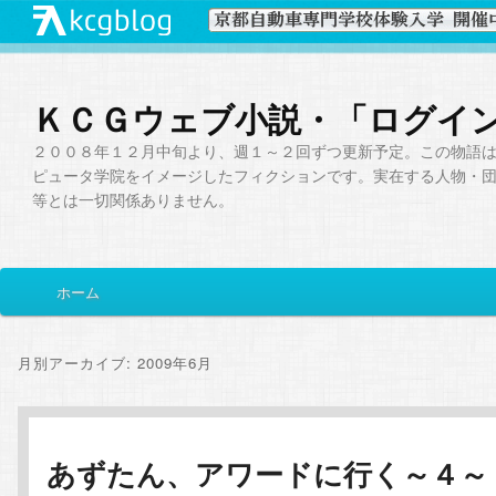
ＫＣＧウェブ小説・「ログイ
２００８年１２月中旬より、週１～２回ずつ更新予定。この物語
ピュータ学院をイメージしたフィクションです。実在する人物・
等とは一切関係ありません。
メ
ホーム
メ
サ
イ
ン
イ
ブ
メ
月別アーカイブ:
2009年6月
ニ
ン
コ
ュ
ー
コ
ン
あずたん、アワードに行く～４～