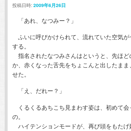
ン
テ
投稿日時:
2009年6月26日
テ
ン
「あれ、なつみー？」
ン
ツ
ふいに呼びかけられて、流れていた空気が
する。
ツ
へ
指名されたなつみさんはというと、先ほど
へ
移
か、赤くなった舌先をちょこんと出したまま
せた。
移
動
「え、だれー？」
動
くるくるあちこち見まわす姿は、初めて会
の。
ハイテンションモードが、再び頭をもたげ