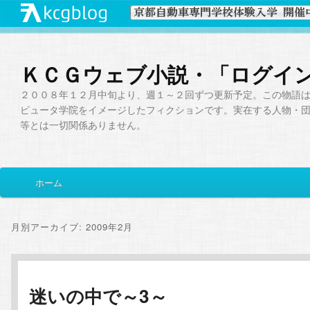
ＫＣＧウェブ小説・「ログイ
２００８年１２月中旬より、週１～２回ずつ更新予定。この物語
ピュータ学院をイメージしたフィクションです。実在する人物・
等とは一切関係ありません。
メ
ホーム
メ
サ
イ
ン
イ
ブ
メ
月別アーカイブ:
2009年2月
ニ
ン
コ
ュ
ー
コ
ン
迷いの中で～3～