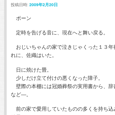
ン
テ
投稿日時:
2009年2月20日
テ
ン
ポーン
ン
ツ
定時を告げる音に、現在へと舞い戻る。
ツ
へ
おじいちゃんの家で泣きじゃくった１３年
れに、佐織はいた。
へ
移
移
動
日に焼けた畳。
少しだけ立て付けの悪くなった障子。
動
壁際の本棚には冠婚葬祭の実用書から、辞
など―。
前の家で愛用していたものの多くを持ち込