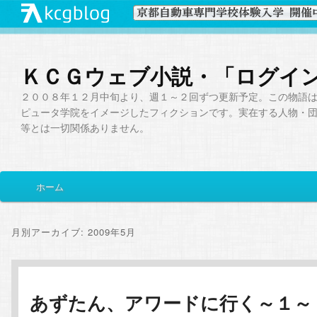
ＫＣＧウェブ小説・「ログイ
２００８年１２月中旬より、週１～２回ずつ更新予定。この物語
ピュータ学院をイメージしたフィクションです。実在する人物・
等とは一切関係ありません。
メ
ホーム
メ
サ
イ
ン
イ
ブ
メ
月別アーカイブ:
2009年5月
ニ
ン
コ
ュ
ー
コ
ン
あずたん、アワードに行く～１～