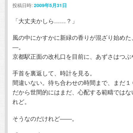
ン
テ
投稿日時:
2009年5月31日
テ
ン
「大丈夫かしら……？」
ン
ツ
風の中にかすかに新緑の香りが混ざり始めた
―。
ツ
へ
京都駅正面の改札口を目前に、あずさはつぶ
へ
移
手首を裏返して、時計を見る。
移
動
間違いない。待ち合わせの時間まで、まだ１
だから世間的にはまだ、心配する範疇ではな
動
れど。
そうなのだけれど――。